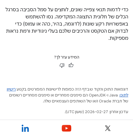
כדי לדמות תנאי צפייה שונים, לוחצים על סמל הסביבה בסרגל
הכלים של חלונית התצוגה המקדימה. נסו להשתמש
באפשרויות רקע שונות (לדוגמה, בהיר, כהה או עמוס) כדי
לבדוק אם הטקסט והרכיבים שלכם בעלי ניגודיות ורמת נראות
מספיקות.
המידע עזר לך?
דוגמאות התוכן והקוד שבדף הזה כפופות לרישיונות המפורטים בקטע
רישיון
לתוכן
.‏ Java ו-OpenJDK הם סימנים מסחריים או סימנים מסחריים רשומים
של חברת Oracle ו/או של השותפים העצמאיים שלה.
עדכון אחרון: 2026-02-27 (שעון UTC).