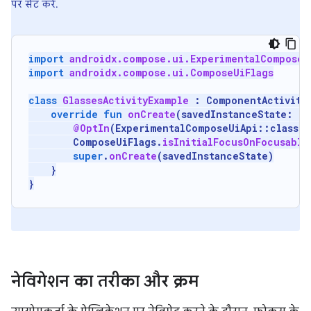
पर सेट करें.
import
androidx.compose.ui.ExperimentalComposeU
import
androidx.compose.ui.ComposeUiFlags
class
GlassesActivityExample
:
ComponentActivity
override
fun
onCreate
(
savedInstanceState
:
Bu
@OptIn
(
ExperimentalComposeUiApi
::
class
)
ComposeUiFlags
.
isInitialFocusOnFocusable
super
.
onCreate
(
savedInstanceState
)
}
}
नेविगेशन का तरीका और क्रम