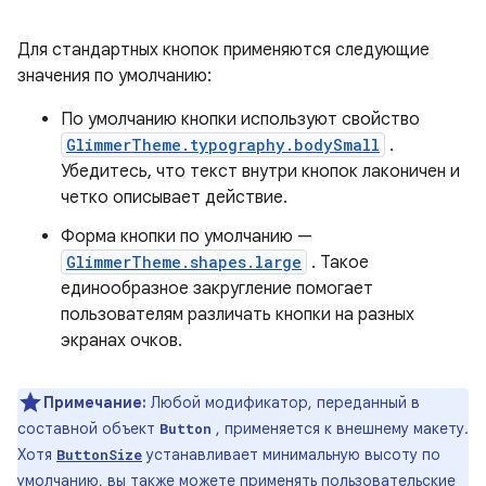
Для стандартных кнопок применяются следующие
значения по умолчанию:
По умолчанию кнопки используют свойство
GlimmerTheme.typography.bodySmall
.
Убедитесь, что текст внутри кнопок лаконичен и
четко описывает действие.
Форма кнопки по умолчанию —
GlimmerTheme.shapes.large
. Такое
единообразное закругление помогает
пользователям различать кнопки на разных
экранах очков.
Примечание:
Любой модификатор, переданный в
составной объект
, применяется к внешнему макету.
Button
Хотя
устанавливает минимальную высоту по
ButtonSize
умолчанию, вы также можете применять пользовательские