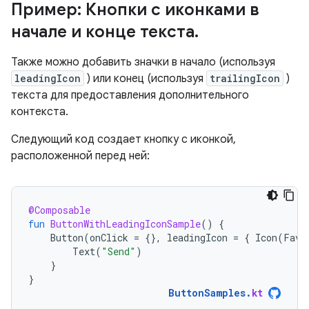
Пример: Кнопки с иконками в
начале и конце текста
.
Также можно добавить значки в начало (используя
leadingIcon
) или конец (используя
trailingIcon
)
текста для предоставления дополнительного
контекста.
Следующий код создает кнопку с иконкой,
расположенной перед ней:
@Composable
fun
ButtonWithLeadingIconSample
()
{
Button
(
onClick
=
{},
leadingIcon
=
{
Icon
(
Favo
Text
(
"Send"
)
}
}
ButtonSamples
.
kt