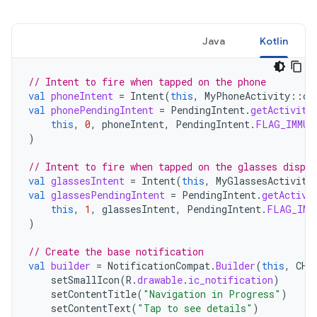
Java
Kotlin
// Intent to fire when tapped on the phone
val
phoneIntent
=
Intent
(
this
,
MyPhoneActivity
::
cl
val
phonePendingIntent
=
PendingIntent
.
getActivity
this
,
0
,
phoneIntent
,
PendingIntent
.
FLAG_IMMUT
)
// Intent to fire when tapped on the glasses displa
val
glassesIntent
=
Intent
(
this
,
MyGlassesActivity
val
glassesPendingIntent
=
PendingIntent
.
getActivi
this
,
1
,
glassesIntent
,
PendingIntent
.
FLAG_IMM
)
// Create the base notification
val
builder
=
NotificationCompat
.
Builder
(
this
,
CHA
setSmallIcon
(
R
.
drawable
.
ic_notification
)
setContentTitle
(
"Navigation in Progress"
)
setContentText
(
"Tap to see details"
)