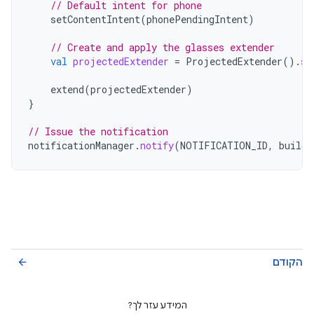
// Default intent for phone
setContentIntent
(
phonePendingIntent
)
// Create and apply the glasses extender
val
projectedExtender
=
ProjectedExtender
().
se
extend
(
projectedExtender
)
}
// Issue the notification
notificationManager
.
notify
(
NOTIFICATION_ID
,
builde
הקודם
arrow_back
המידע עזר לך?