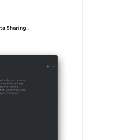
ata Sharing
。