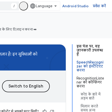
/
Android Studio
प्रवेश करें
व के लिए डिज़ाइन करना ➡️
इस पेज पर, यह
जानकारी उपलब्ध
ज़ार है! इन सुविधाओं को
है
SpeechRecogni
zer को इंस्टैंटिएट
करना
RecognitionListe
ner को कॉन्फ़िगर
करना
कोड के बारे में
अहम बातें
मिलान करते
समय अन्य
स कॉन्टेंट से आपको मदद मिली?