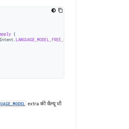
apply
{
Intent
.
LANGUAGE_MODEL_FREE_FORM
)
UAGE_MODEL
extra की वैल्यू भी