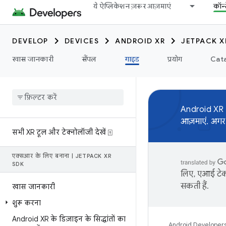
ये ऐप्लिकेशन ज़रूर आज़माएं
कॉन्
DEVELOP
DEVICES
ANDROID XR
JETPACK X
खास जानकारी
सैंपल
गाइड
प्रयोग
Cata
Android XR
आज़माएं. अगर
सभी XR टूल और टेक्नोलॉजी देखें ⍐
एक्सआर के लिए बनाना
|
JETPACK XR
SDK
लिए, एआई टेक्
सकती हैं.
खास जानकारी
शुरू करना
Android XR के डिज़ाइन के सिद्धांतों का
Android Developer