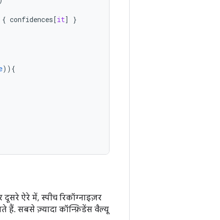
{
confidences
[
it
]
}
e
)){
दूसरे ऐरे में, स्पीच रिकॉग्नाइज़र
ैं. सबसे ज़्यादा कॉन्फ़िडेंस वैल्यू