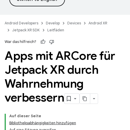
Android Developers
Develop
Devices
Android XR
Jetpack XR SDK
Leitfäden
War das hilfreich?
Apps mit ARCore für
Jetpack XR durch
Wahrnehmung
verbessern
Auf dieser Seite
Bibliotheksabhängigkeiten hinzufügen
Auf eine Sitzung zugreifen