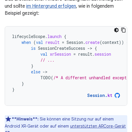
und sollte
im Hintergrund erfolgen
, wie in folgendem
Beispiel gezeigt:
lifecycleScope
.
launch
{
when
(
val
result
=
Session
.
create
(
context
))
{
is
SessionCreateSuccess
-
>
{
val
xrSession
=
result
.
session
// ...
}
else
-
TODO
(
/* A different unhandled exceptio
}
}
Session
.
kt
**Hinweis**:
Sie können eine Sitzung nur auf einem
Android XR‑Gerät oder auf einem
unterstützten ARCore-Gerät