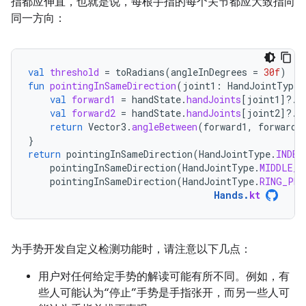
指都应伸直，也就是说，每根手指的每个关节都应大致指向
同一方向：
val
threshold
=
toRadians
(
angleInDegrees
=
30f
)
fun
pointingInSameDirection
(
joint1
:
HandJointType
,
val
forward1
=
handState
.
handJoints
[
joint1
]?.
f
val
forward2
=
handState
.
handJoints
[
joint2
]?.
f
return
Vector3
.
angleBetween
(
forward1
,
forward2
}
return
pointingInSameDirection
(
HandJointType
.
INDEX
pointingInSameDirection
(
HandJointType
.
MIDDLE_P
pointingInSameDirection
(
HandJointType
.
RING_PRO
Hands
.
kt
为手势开发自定义检测功能时，请注意以下几点：
用户对任何给定手势的解读可能有所不同。例如，有
些人可能认为“停止”手势是手指张开，而另一些人可