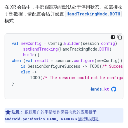
在 XR 会话中，手部跟踪功能默认处于停用状态。如需接收
手部数据，请配置会话并设置
HandTrackingMode.BOTH
模式：
val
newConfig
=
Config
.
Builder
(
session
.
config
)
.
setHandTracking
(
HandTrackingMode
.
BOTH
)
.
build
()
when
(
val
result
=
session
.
configure
(
newConfig
))
{
is
SessionConfigureSuccess
-
>
TODO
(
/* Success!
else
-
TODO
(
/* The session could not be configure
}
Hands
.
kt
注意
：
跟踪用户的手部动作需要向您的应用授予
运行时权限
。
android.permission.HAND_TRACKING