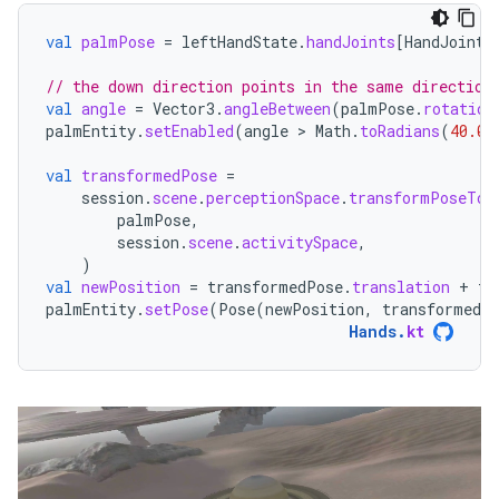
val
palmPose
=
leftHandState
.
handJoints
[
HandJointT
// the down direction points in the same direction
val
angle
=
Vector3
.
angleBetween
(
palmPose
.
rotation
palmEntity
.
setEnabled
(
angle
 > 
Math
.
toRadians
(
40.0
)
val
transformedPose
=
session
.
scene
.
perceptionSpace
.
transformPoseTo
(
palmPose
,
session
.
scene
.
activitySpace
,
)
val
newPosition
=
transformedPose
.
translation
+
tr
palmEntity
.
setPose
(
Pose
(
newPosition
,
transformedP
Hands
.
kt