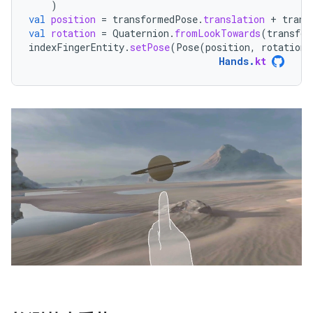
)
val
position
=
transformedPose
.
translation
+
trans
val
rotation
=
Quaternion
.
fromLookTowards
(
transfor
indexFingerEntity
.
setPose
(
Pose
(
position
,
rotation
)
Hands
.
kt