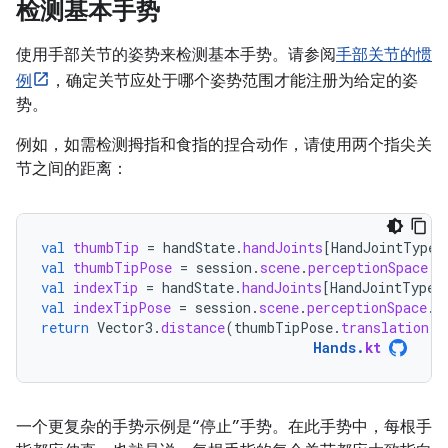
检测基本手势
使用手部关节的姿势来检测基本手势。请参阅
手部关节的惯
例
，确定关节应处于哪个姿势范围才能注册为给定的姿
势。
例如，如需检测拇指和食指的捏合动作，请使用两个指尖关
节之间的距离：
val
thumbTip
=
handState
.
handJoints
[
HandJointType
.
val
thumbTipPose
=
session
.
scene
.
perceptionSpace
.
t
val
indexTip
=
handState
.
handJoints
[
HandJointType
.
val
indexTipPose
=
session
.
scene
.
perceptionSpace
.
t
return
Vector3
.
distance
(
thumbTipPose
.
translation
,
Hands
.
kt
一个更复杂的手势示例是“停止”手势。在此手势中，每根手