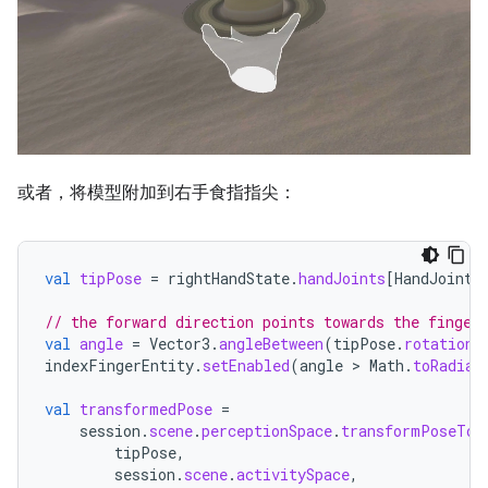
或者，将模型附加到右手食指指尖：
val
tipPose
=
rightHandState
.
handJoints
[
HandJointT
// the forward direction points towards the finger
val
angle
=
Vector3
.
angleBetween
(
tipPose
.
rotation
indexFingerEntity
.
setEnabled
(
angle
 > 
Math
.
toRadian
val
transformedPose
=
session
.
scene
.
perceptionSpace
.
transformPoseTo
(
tipPose
,
session
.
scene
.
activitySpace
,