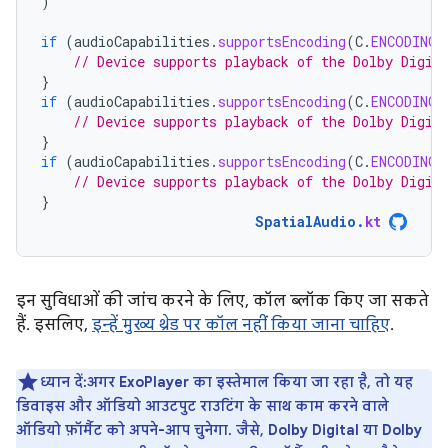
)
if
(
audioCapabilities
.
supportsEncoding
(
C
.
ENCODING_
// Device supports playback of the Dolby Digit
}
if
(
audioCapabilities
.
supportsEncoding
(
C
.
ENCODING_
// Device supports playback of the Dolby Digit
}
if
(
audioCapabilities
.
supportsEncoding
(
C
.
ENCODING_
// Device supports playback of the Dolby Digit
}
SpatialAudio
.
kt
इन सुविधाओं की जांच करने के लिए, कॉल ब्लॉक किए जा सकते
हैं. इसलिए,
इन्हें मुख्य थ्रेड पर कॉल नहीं किया जाना चाहिए
.
ध्यान दें:अगर ExoPlayer का इस्तेमाल किया जा रहा है, तो यह
डिवाइस और ऑडियो आउटपुट राउटिंग के साथ काम करने वाले
ऑडियो फ़ॉर्मैट को अपने-आप चुनेगा. जैसे, Dolby Digital या Dolby