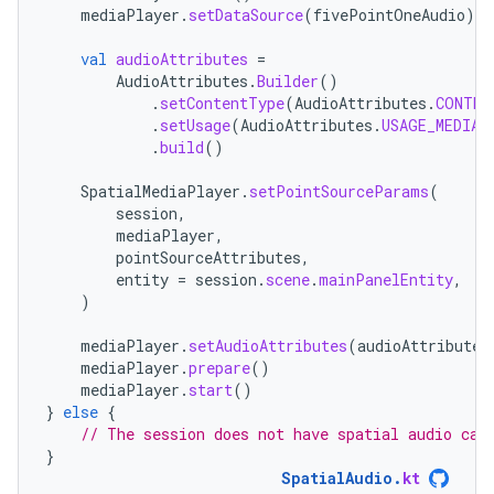
mediaPlayer
.
setDataSource
(
fivePointOneAudio
)
val
audioAttributes
=
AudioAttributes
.
Builder
()
.
setContentType
(
AudioAttributes
.
CONTEN
.
setUsage
(
AudioAttributes
.
USAGE_MEDIA
)
.
build
()
SpatialMediaPlayer
.
setPointSourceParams
(
session
,
mediaPlayer
,
pointSourceAttributes
,
entity
=
session
.
scene
.
mainPanelEntity
,
)
mediaPlayer
.
setAudioAttributes
(
audioAttributes
mediaPlayer
.
prepare
()
mediaPlayer
.
start
()
}
else
{
// The session does not have spatial audio cap
}
SpatialAudio
.
kt