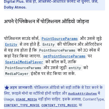
Digital Plus. साथ ही, ऑब्जेक्ट-आधारित फ़ॉर्मैट भी चुनेगा. जैसे,
Dolby Atmos.
अपने ऐप्लिकेशन में पोज़िशनल ऑडियो जोड़ना
पोज़िशनल साउंड सोर्स,
PointSourceParams
और उससे जुड़े
Entity
से तय होते हैं.
Entity
की पोज़िशन और ओरिएंटेशन
से यह तय होता है कि
PointSourceParams
को 3D स्पेस में
कहां रेंडर किया जाएगा.
setPointSourceParams
पर
SpatialMediaPlayer
को कॉल करें, ताकि
PointSourceParams
और उससे जुड़ी
entity
को
MediaPlayer
इंस्टेंस पर सेट किया जा सके.
अहम जानकारी:
पोज़िशनल ऑडियो को सही तरीके से रेंडर करने के
लिए, फ़ाइलें मोनो या स्टीरियो होनी चाहिए और
में
AudioAttributes
Usage,
नहीं होना चाहिए. इसके अलावा, ContentType,
USAGE_MEDIA
,
, या
CONTENT_TYPE_MOVIE
CONTENT_TYPE_MUSIC