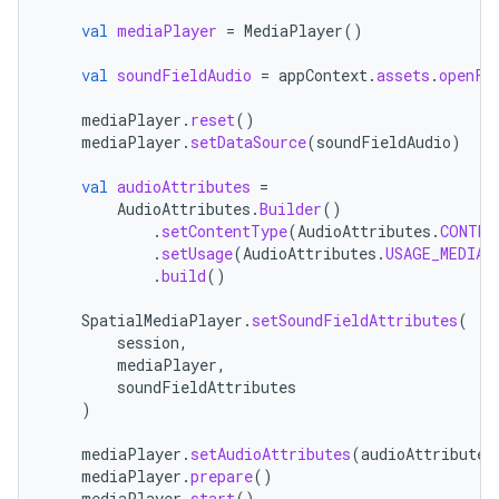
val
mediaPlayer
=
MediaPlayer
()
val
soundFieldAudio
=
appContext
.
assets
.
openFd
mediaPlayer
.
reset
()
mediaPlayer
.
setDataSource
(
soundFieldAudio
)
val
audioAttributes
=
AudioAttributes
.
Builder
()
.
setContentType
(
AudioAttributes
.
CONTEN
.
setUsage
(
AudioAttributes
.
USAGE_MEDIA
)
.
build
()
SpatialMediaPlayer
.
setSoundFieldAttributes
(
session
,
mediaPlayer
,
soundFieldAttributes
)
mediaPlayer
.
setAudioAttributes
(
audioAttributes
mediaPlayer
.
prepare
()
mediaPlayer
.
start
()