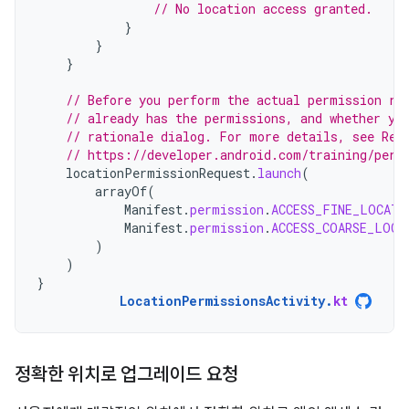
// No location access granted.
}
}
}
// Before you perform the actual permission re
// already has the permissions, and whether yo
// rationale dialog. For more details, see Req
// https://developer.android.com/training/perm
locationPermissionRequest
.
launch
(
arrayOf
(
Manifest
.
permission
.
ACCESS_FINE_LOCATI
Manifest
.
permission
.
ACCESS_COARSE_LOCA
)
)
}
LocationPermissionsActivity
.
kt
정확한 위치로 업그레이드 요청