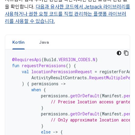
을 확인합니다.
다음과 유사한 코드에서 Jetpack 라이브러리를
사용하거나 권한 요청 코드를 직접 관리하는 플랫폼 라이브러
리를 사용할 수 있습니다.
Kotlin
Java
@RequiresApi
(
Build
.
VERSION_CODES
.
N
)
fun
requestPermissions
()
{
val
locationPermissionRequest
=
registerForAct
ActivityResultContracts
.
RequestMultiplePer
)
{
permissions
-
when
{
permissions
.
getOrDefault
(
Manifest
.
perm
// Precise location access granted
}
permissions
.
getOrDefault
(
Manifest
.
perm
// Only approximate location acces
}
else
-
>
{