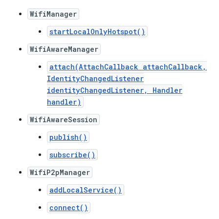
WifiManager
startLocalOnlyHotspot()
WifiAwareManager
attach(AttachCallback attachCallback,
IdentityChangedListener
identityChangedListener, Handler
handler)
WifiAwareSession
publish()
subscribe()
WifiP2pManager
addLocalService()
connect()