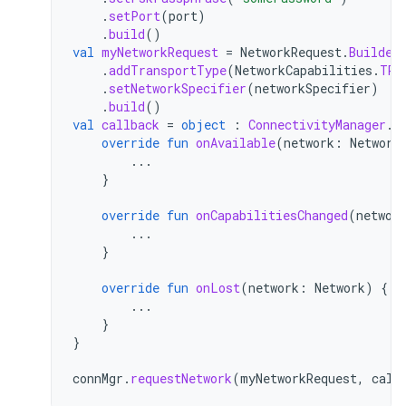
.
setPort
(
port
)
.
build
()
val
myNetworkRequest
=
NetworkRequest
.
Builder
.
addTransportType
(
NetworkCapabilities
.
TRA
.
setNetworkSpecifier
(
networkSpecifier
)
.
build
()
val
callback
=
object
:
ConnectivityManager
.
N
override
fun
onAvailable
(
network
:
Network
...
}
override
fun
onCapabilitiesChanged
(
networ
...
}
override
fun
onLost
(
network
:
Network
)
{
...
}
}
connMgr
.
requestNetwork
(
myNetworkRequest
,
call