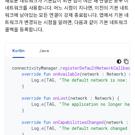
새로운 네트워크가 기본값이 되면 앱이 여는 새 연결은 모두 이
네트워크를 사용합니다. 어느 시점이 지나면, 이전의 기본 네트
워크에 남아있는 모든 연결이 강제 종료됩니다. 앱에서 기본 네
트워크가 변경되는 시점을 알려면, 다음과 같이 기본 네트워크
콜백을 등록합니다.
Kotlin
Java
connectivityManager
.
registerDefaultNetworkCallback
override
fun
onAvailable
(
network
:
Network
)
{
Log
.
e
(
TAG
,
"The default network is now: "
}
override
fun
onLost
(
network
:
Network
)
{
Log
.
e
(
TAG
,
"The application no longer has 
}
override
fun
onCapabilitiesChanged
(
network
:
N
Log
.
e
(
TAG
,
"The default network changed ca
}