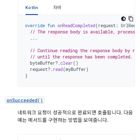
Kotlin
자바
override
fun
onReadCompleted
(
request
:
UrlRequ
// The response body is available, process 
...
// Continue reading the response body by re
// until the response has been completed.
byteBuffer
?.
clear
()
request
?.
read
(
myBuffer
)
}
onSucceeded()
네트워크 요청이 성공적으로 완료되면 호출됩니다. 다음
예는 메서드를 구현하는 방법을 보여줍니다.