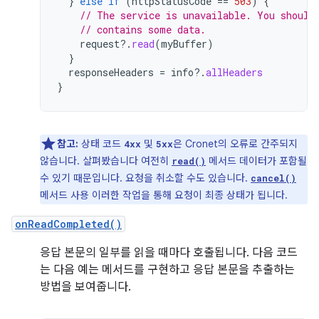
}
else
if
(
httpStatusCode
==
503
)
{
// The service is unavailable. You should
// contains some data.
request
?.
read
(
myBuffer
)
}
responseHeaders
=
info
?.
allHeaders
}
참고:
상태 코드
및
은 Cronet의 오류로 간주되지
4xx
5xx
않습니다. 살펴봤습니다 여전히
메서드 데이터가 포함될
read()
수 있기 때문입니다. 요청을 취소할 수도 있습니다.
cancel()
메서드 사용 이러한 작업을 통해 요청이 최종 상태가 됩니다.
onReadCompleted()
응답 본문의 일부를 읽을 때마다 호출됩니다. 다음 코드
는 다음 예는 메서드를 구현하고 응답 본문을 추출하는
방법을 보여줍니다.