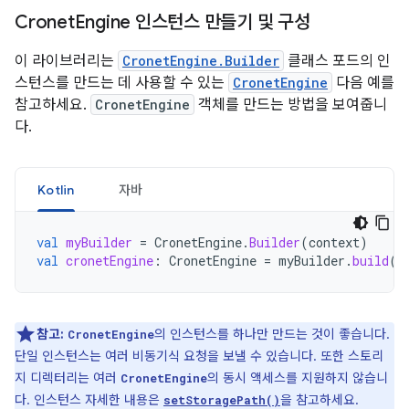
Cronet
Engine 인스턴스 만들기 및 구성
이 라이브러리는
CronetEngine.Builder
클래스 포드의 인
스턴스를 만드는 데 사용할 수 있는
CronetEngine
다음 예를
참고하세요.
CronetEngine
객체를 만드는 방법을 보여줍니
다.
Kotlin
자바
val
myBuilder
=
CronetEngine
.
Builder
(
context
)
val
cronetEngine
:
CronetEngine
=
myBuilder
.
build
()
참고:
의 인스턴스를 하나만 만드는 것이 좋습니다.
CronetEngine
단일 인스턴스는 여러 비동기식 요청을 보낼 수 있습니다. 또한 스토리
지 디렉터리는 여러
의 동시 액세스를 지원하지 않습니
CronetEngine
다. 인스턴스 자세한 내용은
을 참고하세요.
setStoragePath()