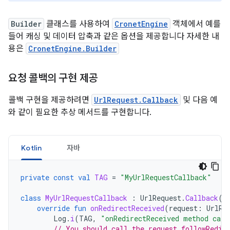
Builder
클래스를 사용하여
CronetEngine
객체에서 예를
들어 캐싱 및 데이터 압축과 같은 옵션을 제공합니다 자세한 내
용은
CronetEngine.Builder
요청 콜백의 구현 제공
콜백 구현을 제공하려면
UrlRequest.Callback
및 다음 예
와 같이 필요한 추상 메서드를 구현합니다.
Kotlin
자바
private
const
val
TAG
=
"MyUrlRequestCallback"
class
MyUrlRequestCallback
:
UrlRequest
.
Callback
()
override
fun
onRedirectReceived
(
request
:
UrlRe
Log
.
i
(
TAG
,
"onRedirectReceived method call
// You should call the request.followRedir