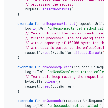
// processing the request.
request
?.
followRedirect
()
}
override
fun
onResponseStarted
(
request
:
UrlReq
Log
.
i
(
TAG
,
"onResponseStarted method calle
// You should call the request.read() meth
// further processed. The following instru
// with a capacity of 102400 bytes for the
// with data is passed to the onReadComple
request
?.
read
(
ByteBuffer
.
allocateDirect
(
10
}
override
fun
onReadCompleted
(
request
:
UrlReque
Log
.
i
(
TAG
,
"onReadCompleted method called.
// You should keep reading the request unt
byteBuffer
.
clear
()
request
?.
read
(
byteBuffer
)
}
override
fun
onSucceeded
(
request
:
UrlRequest?,
Log
.
i
(
TAG
,
"onSucceeded method called."
)