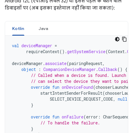
Android 12L (एपीआई लेवल 32) या इससे पहले के वर्शन वाले
डिवाइसों पर (अब इसका इस्तेमाल नहीं किया जा सकता):
Kotlin
Java
val
deviceManager
=
requireContext
().
getSystemService
(
Context
.
CO
deviceManager
.
associate
(
pairingRequest
,
object
:
CompanionDeviceManager
.
Callback
()
{
// Called when a device is found. Launch t
// can select the device they want to pair 
override
fun
onDeviceFound
(
chooserLauncher
startIntentSenderForResult
(
chooserLaun
SELECT_DEVICE_REQUEST_CODE
,
null
,
}
override
fun
onFailure
(
error
:
CharSequence
// To handle the failure.
}