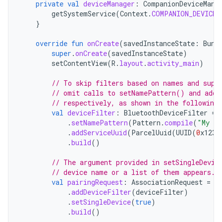
private
val
deviceManager
:
CompanionDeviceMana
getSystemService
(
Context
.
COMPANION_DEVICE_
}
override
fun
onCreate
(
savedInstanceState
:
Bund
super
.
onCreate
(
savedInstanceState
)
setContentView
(
R
.
layout
.
activity_main
)
// To skip filters based on names and supp
// omit calls to setNamePattern() and addS
// respectively, as shown in the following
val
deviceFilter
:
BluetoothDeviceFilter
=
.
setNamePattern
(
Pattern
.
compile
(
"My de
.
addServiceUuid
(
ParcelUuid
(
UUID
(
0
x123a
.
build
()
// The argument provided in setSingleDevic
// device name or a list of them appears.
val
pairingRequest
:
AssociationRequest
=
A
.
addDeviceFilter
(
deviceFilter
)
.
setSingleDevice
(
true
)
.
build
()