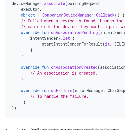
deviceManager
.
associate
(
pairingRequest
,
executor
,
object
:
CompanionDeviceManager
.
Callback
()
{
// Called when a device is found. Launch the I
// can select the device they want to pair with
override
fun
onAssociationPending
(
intentSender
intentSender
?.
let
{
startIntentSenderForResult
(
it
,
SELECT
}
}
override
fun
onAssociationCreated
(
associationI
// An association is created.
}
override
fun
onFailure
(
errorMessage
:
CharSeque
// To handle the failure.
}
})