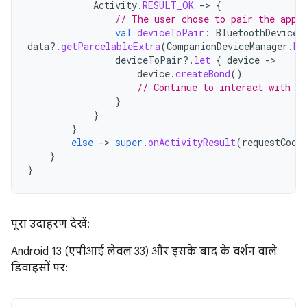
Activity
.
RESULT_OK
-
>
{
// The user chose to pair the app 
val
deviceToPair
:
BluetoothDevice?
data
?.
getParcelableExtra
(
CompanionDeviceManager
.
EX
deviceToPair
?.
let
{
device
-
device
.
createBond
()
// Continue to interact with t
}
}
}
else
-
>
super
.
onActivityResult
(
requestCode
}
}
पूरा उदाहरण देखें:
Android 13 (एपीआई लेवल 33) और इसके बाद के वर्शन वाले
डिवाइसों पर: