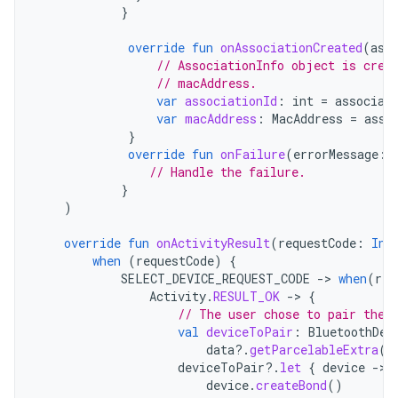
}
override
fun
onAssociationCreated
(
ass
// AssociationInfo object is crea
// macAddress.
var
associationId
:
int
=
associat
var
macAddress
:
MacAddress
=
asso
}
override
fun
onFailure
(
errorMessage
:
// Handle the failure.
}
)
override
fun
onActivityResult
(
requestCode
:
Int
when
(
requestCode
)
{
SELECT_DEVICE_REQUEST_CODE
-
>
when
(
res
Activity
.
RESULT_OK
-
>
{
// The user chose to pair the 
val
deviceToPair
:
BluetoothDev
data
?.
getParcelableExtra
(
C
deviceToPair
?.
let
{
device
-
device
.
createBond
()