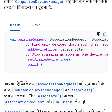
ताकि
CompanionDeviceManager
यह तय कर सके कि किस
तरह के डिवाइसों को ढूंढना है.
Kotlin
Java
val
pairingRequest
:
AssociationRequest
=
Associati
// Find only devices that match this reque
.
addDeviceFilter
(
deviceFilter
)
// Stop scanning as soon as one device mat
.
setSingleDevice
(
true
)
.
build
()
आपका ऐप्लिकेशन,
AssociationRequest
को शुरू करने के
बाद,
CompanionDeviceManager
पर
associate()
फ़ंक्शन चलाएं. The
associate()
फ़ंक्शन ,
AssociationRequest
और
Callback
लेता है.