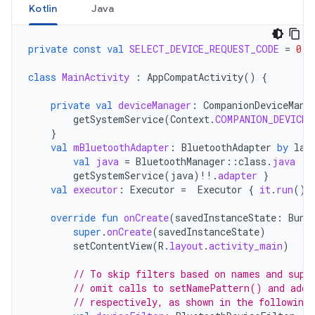
Kotlin
Java
private
const
val
SELECT_DEVICE_REQUEST_CODE
=
0
class
MainActivity
:
AppCompatActivity
()
{
private
val
deviceManager
:
CompanionDeviceMana
getSystemService
(
Context
.
COMPANION_DEVICE_
}
val
mBluetoothAdapter
:
BluetoothAdapter
by
laz
val
java
=
BluetoothManager
::
class
.
java
getSystemService
(
java
)
!!
.
adapter
}
val
executor
:
Executor
=
Executor
{
it
.
run
()
override
fun
onCreate
(
savedInstanceState
:
Bund
super
.
onCreate
(
savedInstanceState
)
setContentView
(
R
.
layout
.
activity_main
)
// To skip filters based on names and supp
// omit calls to setNamePattern() and addS
// respectively, as shown in the following