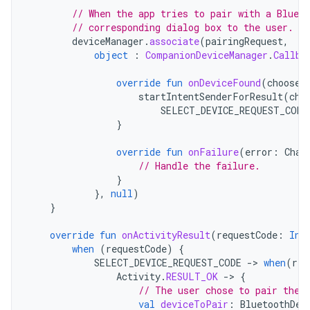
// When the app tries to pair with a Blueto
// corresponding dialog box to the user.
deviceManager
.
associate
(
pairingRequest
,
object
:
CompanionDeviceManager
.
Callba
override
fun
onDeviceFound
(
chooser
startIntentSenderForResult
(
cho
SELECT_DEVICE_REQUEST_CODE
}
override
fun
onFailure
(
error
:
Char
// Handle the failure.
}
},
null
)
}
override
fun
onActivityResult
(
requestCode
:
Int
when
(
requestCode
)
{
SELECT_DEVICE_REQUEST_CODE
-
>
when
(
res
Activity
.
RESULT_OK
-
>
{
// The user chose to pair the 
val
deviceToPair
:
BluetoothDev