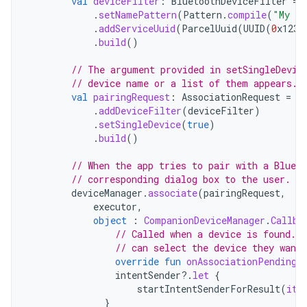
val
deviceFilter
:
BluetoothDeviceFilter
=
.
setNamePattern
(
Pattern
.
compile
(
"My de
.
addServiceUuid
(
ParcelUuid
(
UUID
(
0
x123a
.
build
()
// The argument provided in setSingleDevic
// device name or a list of them appears.
val
pairingRequest
:
AssociationRequest
=
A
.
addDeviceFilter
(
deviceFilter
)
.
setSingleDevice
(
true
)
.
build
()
// When the app tries to pair with a Blueto
// corresponding dialog box to the user.
deviceManager
.
associate
(
pairingRequest
,
executor
,
object
:
CompanionDeviceManager
.
Callba
// Called when a device is found. 
// can select the device they want 
override
fun
onAssociationPending
(
intentSender
?.
let
{
startIntentSenderForResult
(
it
,
}