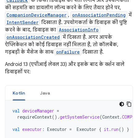
Callback
के किसी डिवाइस का पता लगाने और उपयोगकर्ता
की सहमति का डायलॉग लॉन्च करने के लिए तैयार होने पर,
CompanionDeviceManager
,
onAssociationPending
में
IntentSender
दिखाता है. उपयोगकर्ता के डिवाइस की पुष्टि
करने के बाद, डिवाइस का
AssociationInfo
onAssociationCreated
में दिखता है. अगर आपके
ऐप्लिकेशन को कोई डिवाइस नहीं मिलता है, तो कॉलबैक,
गड़बड़ी के मैसेज के साथ
onFailure
दिखाता है.
Android 13 (एपीआई लेवल 33) और इसके बाद के वर्शन वाले
डिवाइसों पर:
Kotlin
Java
val
deviceManager
=
requireContext
().
getSystemService
(
Context
.
COMPAN
val
executor
:
Executor
=
Executor
{
it
.
run
()
}