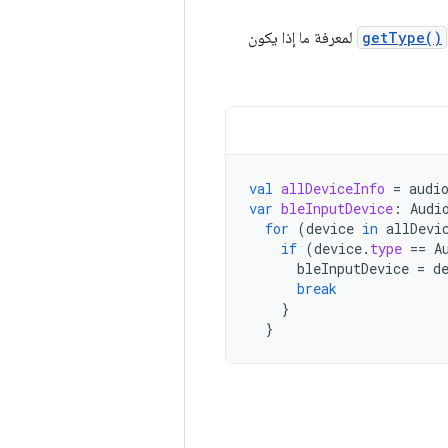
getType()
لمعرفة ما إذا يكون
val
allDeviceInfo
=
audi
var
bleInputDevice
:
Audi
for
(
device
in
allDevi
if
(
device
.
type
==
A
bleInputDevice
=
d
break
}
}