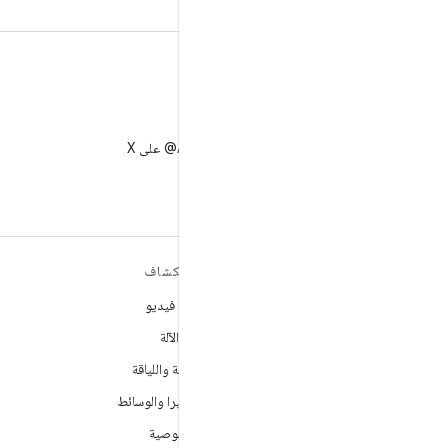
X
متابعة AndroidDev@ على X
مزيد من المعلومات حول نظام
استكشاف
التشغيل ANDROID
ألعاب فيديو
Android
تعلُم الآلة
Android for Enterprise
الصحة واللياقة
الأمان
الكاميرا والوسائط
المصدر
الخصوصية