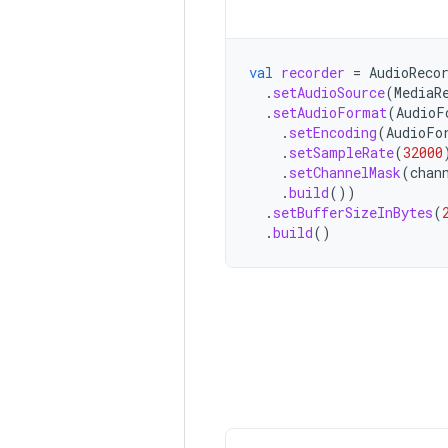
val
recorder
=
AudioReco
.
setAudioSource
(
MediaR
.
setAudioFormat
(
AudioF
.
setEncoding
(
AudioFo
.
setSampleRate
(
32000
.
setChannelMask
(
chan
.
build
())
.
setBufferSizeInBytes
(
.
build
()