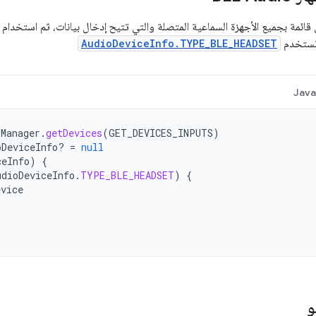
ئمة بجميع الأجهزة السماعية المتصلة والتي تتيح إدخال بيانات، ثم استخدام
 تستخدم
AudioDeviceInfo.TYPE_BLE_HEADSET
Jav
oManager
.
getDevices
(
GET_DEVICES_INPUTS
)
oDeviceInfo? 
=
null
ceInfo
)
{
udioDeviceInfo
.
TYPE_BLE_HEADSET
)
{
evice
و