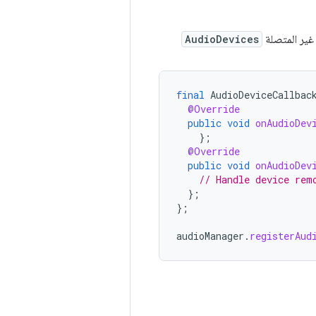
 غير المتصلة
AudioDevices
final
AudioDeviceCallbac
@Override
public
void
onAudioDev
};
@Override
public
void
onAudioDev
// Handle device rem
};
};
audioManager
.
registerAud