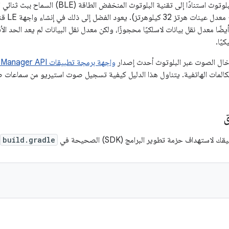
ملفات الصوت عبر البلوتوث استنادًا إلى تقنية ال
يًا.
خال الصوت عبر البلوتوث أحدث إصدار
واجهة برمجة تطبيقات AudioManager API
لمكالمات الهاتفية. يتناول هذا الدليل كيفية تسجيل صوت استيريو من سماعات صوتي
ق
لاستهداف حزمة تطوير البرامج (SDK) الصحيحة في
build.gradle