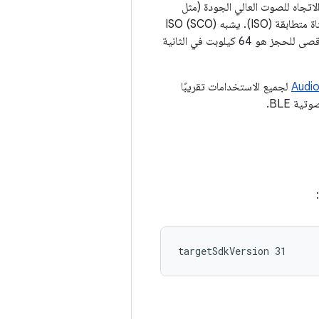
بلوتوث المنخفض الطاقة (BLE) السماح ببث ثنائي الاتجاه للصوت العالي الجودة (مثل
صوت الاستيريو) مع معدل عينات هرتز 32 كيلوهرتز). يعود الفضل إلى ذلك في إنشاء واجهة LE قناة متطابقة (ISO). يشبه ISO (SCO)
الرابط لأنه يستخدم أيضًا معدل نقل بيانات لاسلكيًا محجوزًا، ولكن معدل نقل البيانات لم يعد الحد الأقصى للحجز هو 64 كيلوبت في الثانية
لجميع الاستخدامات تقريبًا
ة BLE.
: