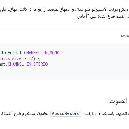
ميكروفونات الاستيريو متوافقة مع الجهاز المحدد، راجع ما إذا كانت جهازك على ق
 اضبط قناع القناة على "أحادي".
Jav
udioFormat
.
CHANNEL_IN_MONO
ounts
.
size
>=
2
)
{
mat
.
CHANNEL_IN_STEREO
 الصوت
 الصوت باستخدام أداة إنشاء
AudioRecord
العادية. استخدِم قناع القناة لا