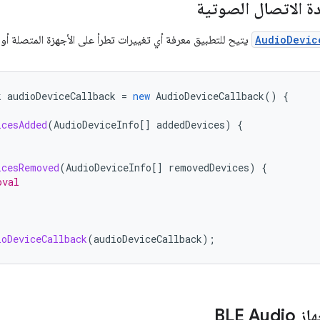
 الاتصال الصوتية
AudioDevic
يتيح للتطبيق معرفة أي تغييرات تطرأ على الأجهزة المتصلة أو
k
audioDeviceCallback
=
new
AudioDeviceCallback
()
{
icesAdded
(
AudioDeviceInfo
[]
addedDevices
)
{
icesRemoved
(
AudioDeviceInfo
[]
removedDevices
)
{
oval
ioDeviceCallback
(
audioDeviceCallback
);
BLE A