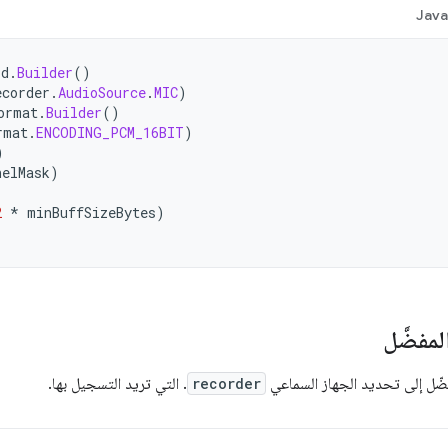
Jav
rd
.
Builder
()
ecorder
.
AudioSource
.
MIC
)
ormat
.
Builder
()
rmat
.
ENCODING_PCM_16BIT
)
)
nelMask
)
2
*
minBuffSizeBytes
)
مفضَّل
ّل إلى تحديد الجهاز السماعي
recorder
. التي تريد التسجيل بها.