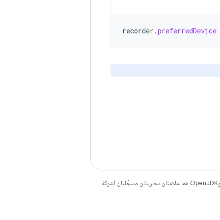
recorder
.
preferredDevice
. إنّ Java وOpenJDK هما علامتان تجاريتان مسجَّلتان لشركة