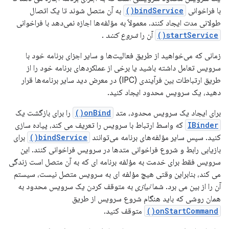
با فراخوانی
bindService()
به آن متصل شوند تا یک اتصال
طولانی مدت ایجاد کنند. معمولاً به مؤلفه‌ها اجازه نمی‌دهد با فراخوانی
startService()
آن را
شروع کنند
.
زمانی که می‌خواهید از طریق فعالیت‌ها و سایر اجزای برنامه خود با
سرویس تعامل داشته باشید یا برخی از عملکردهای برنامه خود را از
طریق ارتباطات بین فرآیندی (IPC) در معرض دید سایر برنامه‌ها قرار
دهید، یک سرویس محدود ایجاد کنید.
برای ایجاد یک سرویس محدود، متد
onBind()
را برای بازگشت یک
IBinder
که واسط ارتباط با سرویس را تعریف می کند، پیاده سازی
کنید. سپس سایر مؤلفه‌های برنامه می‌توانند
bindService()
برای
بازیابی رابط و شروع فراخوانی متدها در سرویس فراخوانی کنند. این
سرویس فقط برای خدمت به مؤلفه برنامه ای که به آن متصل است زندگی
می کند، بنابراین وقتی هیچ مؤلفه ای به سرویس متصل نیست، سیستم
آن را از بین می برد. شما
نیازی
به متوقف کردن یک سرویس محدود به
همان روشی که باید هنگام شروع سرویس از طریق
onStartCommand()
متوقف کنید.