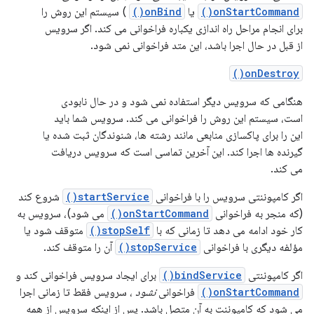
onStartCommand()
یا
onBind()
) سیستم این روش را
برای انجام مراحل راه اندازی یکباره فراخوانی می کند. اگر سرویس
از قبل در حال اجرا باشد، این متد فراخوانی نمی شود.
onDestroy()
هنگامی که سرویس دیگر استفاده نمی شود و در حال نابودی
است، سیستم این روش را فراخوانی می کند. سرویس شما باید
این را برای پاکسازی منابعی مانند رشته ها، شنوندگان ثبت شده یا
گیرنده ها اجرا کند. این آخرین تماسی است که سرویس دریافت
می کند.
اگر کامپوننتی سرویس را با فراخوانی
startService()
شروع کند
(که منجر به فراخوانی
onStartCommand()
می شود)، سرویس به
کار خود ادامه می دهد تا زمانی که با
stopSelf()
متوقف شود یا
مؤلفه دیگری با فراخوانی
stopService()
آن را متوقف کند.
اگر کامپوننتی
bindService()
برای ایجاد سرویس فراخوانی کند و
onStartCommand()
فراخوانی
نشود
، سرویس فقط تا زمانی اجرا
می شود که کامپوننت به آن متصل باشد. پس از اینکه سرویس از همه