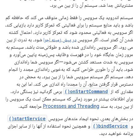
مشتریانش جدا شد، سیستم آن را از بین می برد.
سیستم اندروید یک سرویس را فقط زمانی متوقف می کند که حافظه کم
باشد و باید منابع سیستم را برای فعالیتی که تمرکز کاربر دارد بازیابی کند.
اگر سرویس به فعالیتی محدود شود که تمرکز کاربر دارد، احتمال کشته
شدن آن کمتر است. اگر سرویس
در پیش زمینه اجرا
شود، به ندرت از بین
می رود. اگر سرویس راه‌اندازی شده باشد و طولانی‌مدت باشد، سیستم به
مرور زمان جایگاه خود را در فهرست وظایف پس‌زمینه پایین می‌آورد و
سرویس به شدت مستعد کشتن می‌شود—اگر سرویس شما راه‌اندازی
شود، باید آن را طوری طراحی کنید که به‌خوبی راه‌اندازی مجدد را انجام
دهد. سیستم اگر سیستم سرویس شما را از بین ببرد، به محض در
دسترس قرار گرفتن منابع، آن را مجددا راه اندازی می کند، اما این به
مقداری که از
onStartCommand()
برمی گردانید نیز بستگی دارد.
برای اطلاعات بیشتر در مورد زمانی که سیستم ممکن است یک سرویس را
از بین ببرد، به سند
Processes and Threading
مراجعه کنید.
در بخش‌های بعدی، نحوه ایجاد متدهای سرویس
startService()
و
bindService()
و همچنین نحوه استفاده از آنها را از سایر اجزای
برنامه خواهید دید.