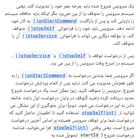
یک سرویس شروع شده باید چرخه عمر خود را مدیریت کند. یعنی
سیستم سرویس را متوقف یا از بین نمی‌برد مگر اینکه باید حافظه سیستم
را بازیابی کند و پس از بازگشت
onStartCommand()
به کار خود
ادامه دهد. سرویس باید خود را با فراخوانی
stopSelf()
متوقف
کند، یا مؤلفه دیگری می تواند با فراخوانی
stopService()
آن را
متوقف کند.
پس از درخواست توقف با
stopSelf()
یا
stopService()
،
سیستم در اسرع وقت سرویس را از بین می برد.
اگر سرویس شما چندین درخواست به
onStartCommand()
را به
طور همزمان مدیریت می کند، نباید پس از اتمام پردازش درخواست
شروع، سرویس را متوقف کنید، زیرا ممکن است یک درخواست شروع
جدید دریافت کرده باشید (توقف در پایان درخواست اول باعث خاتمه
دادن به این درخواست می شود. دوم). برای جلوگیری از این مشکل، می
توانید از
stopSelf(int)
استفاده کنید تا اطمینان حاصل کنید که
درخواست شما برای توقف سرویس همیشه بر اساس آخرین درخواست
شروع است. یعنی وقتی
stopSelf(int)
فرا می‌خوانید، شناسه
درخواست شروع (
startId
تحویل شده به