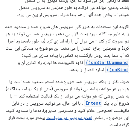
فقط تا زمانی اجرا می شود که جزء برنامه دیگری به آن متصل
باشد. چندین مؤلفه می توانند به طور همزمان به سرویس متصل
شوند، اما وقتی همه آنها از هم جدا شوند، سرویس از بین می رود.
اگرچه این مستندات به طور کلی سرویس های شروع شده و محدود شده
را به طور جداگانه مورد بحث قرار می دهد، سرویس شما می تواند به هر
دو صورت کار کند - می توان آن را راه اندازی کرد (به طور نامحدود اجرا
کرد) و همچنین اجازه اتصال را می دهد. این موضوع به سادگی این است
که آیا شما چند روش بازگشت به تماس را پیاده سازی می کنید:
onStartCommand()
تا به کامپوننت ها اجازه راه اندازی آن و
onBind()
اجازه اتصال را بدهد.
صرف نظر از اینکه سرویس شما شروع شده است، محدود شده است یا
هر دو، هر مؤلفه برنامه می تواند از سرویس (حتی از یک برنامه جداگانه)
به همان روشی که هر مؤلفه می تواند از یک فعالیت استفاده کند — با
شروع آن با یک
Intent
. با این حال، می‌توانید سرویس را در فایل
مانیفست
خصوصی
اعلام کنید و دسترسی سایر برنامه‌ها را مسدود کنید.
این موضوع در بخش
اعلام سرویس در مانیفست
بیشتر مورد بحث قرار
گرفته است.