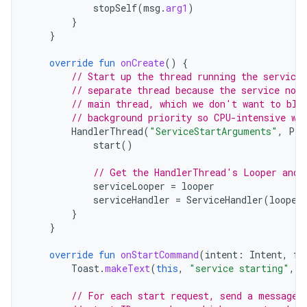
stopSelf
(
msg
.
arg1
)
}
}
override
fun
onCreate
()
{
// Start up the thread running the service.
// separate thread because the service nor
// main thread, which we don't want to blo
// background priority so CPU-intensive wo
HandlerThread
(
"ServiceStartArguments"
,
Pro
start
()
// Get the HandlerThread's Looper and 
serviceLooper
=
looper
serviceHandler
=
ServiceHandler
(
looper
}
}
override
fun
onStartCommand
(
intent
:
Intent
,
fl
Toast
.
makeText
(
this
,
"service starting"
,
T
// For each start request, send a message 