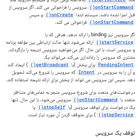
onStartCommand()
سرویس را فراخوانی می کند. اگر سرویس از
قبل اجرا نشده باشد، سیستم ابتدا
onCreate()
و سپس
onStartCommand()
فراخوانی می کند.
اگر سرویس نیز binding را ارائه ندهد، هدفی که با
startService()
ارائه می‌شود تنها حالت ارتباطی بین مؤلفه برنامه
و سرویس است. با این حال، اگر می‌خواهید سرویس نتیجه را بازگرداند،
مشتری که سرویس را راه‌اندازی می‌کند می‌تواند یک
PendingIntent
برای پخش (با
getBroadcast()
) ایجاد کند
و آن را به سرویس در
Intent
که سرویس را شروع می‌کند تحویل
دهد. سپس این سرویس می تواند از پخش برای ارائه نتیجه استفاده کند.
درخواست‌های متعدد برای شروع سرویس منجر به تماس‌های متناظر
متعدد با
onStartCommand()
سرویس می‌شود. با این حال، تنها
یک درخواست برای توقف سرویس (با
stopSelf()
یا
stopService()
) برای متوقف کردن آن مورد نیاز است.
توقف یک سرویس