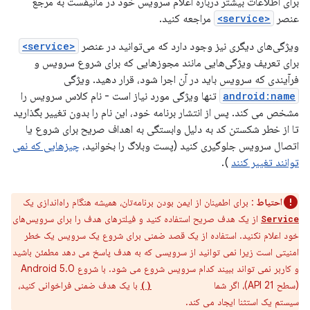
برای اطلاعات بیشتر درباره اعلام سرویس خود در مانیفست به مرجع
عنصر
<service>
مراجعه کنید.
ویژگی‌های دیگری نیز وجود دارد که می‌توانید در عنصر
<service>
برای تعریف ویژگی‌هایی مانند مجوزهایی که برای شروع سرویس و
فرآیندی که سرویس باید در آن اجرا شود، قرار دهید. ویژگی
android:name
تنها ویژگی مورد نیاز است - نام کلاس سرویس را
مشخص می کند. پس از انتشار برنامه خود، این نام را بدون تغییر بگذارید
تا از خطر شکستن کد به دلیل وابستگی به اهداف صریح برای شروع یا
اتصال سرویس جلوگیری کنید (پست وبلاگ را بخوانید،
چیزهایی که نمی
توانند تغییر کنند
).
احتیاط
: برای اطمینان از ایمن بودن برنامه‌تان، همیشه هنگام راه‌اندازی یک
از یک هدف صریح استفاده کنید و فیلترهای هدف را برای سرویس‌های
Service
خود اعلام نکنید. استفاده از یک قصد ضمنی برای شروع یک سرویس یک خطر
امنیتی است زیرا نمی توانید از سرویسی که به هدف پاسخ می دهد مطمئن باشید
و کاربر نمی تواند ببیند کدام سرویس شروع می شود. با شروع Android 5.0
(سطح API 21)، اگر شما
با یک هدف ضمنی فراخوانی کنید،
bindService()
سیستم یک استثنا ایجاد می کند.