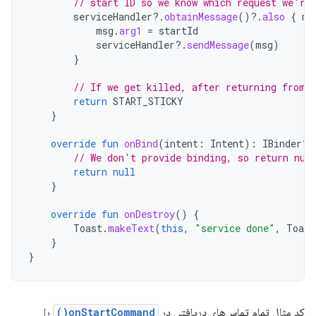
// start ID so we know which request we're
serviceHandler
?.
obtainMessage
()
?.
also
{
ms
msg
.
arg1
=
startId
serviceHandler
?.
sendMessage
(
msg
)
}
// If we get killed, after returning from 
return
START_STICKY
}
override
fun
onBind
(
intent
:
Intent
):
IBinder? 
// We don't provide binding, so return nul
return
null
}
override
fun
onDestroy
()
{
Toast
.
makeText
(
this
,
"service done"
,
Toast
}
}
کد مثال تمام تماس‌های دریافتی در
onStartCommand()
را