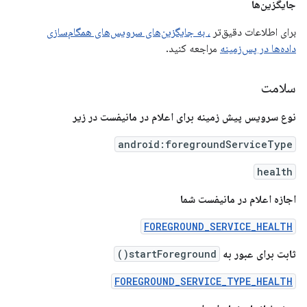
جایگزین‌ها
برای اطلاعات دقیق‌تر
، به جایگزین‌های سرویس‌های همگام‌سازی
داده‌ها در پس‌زمینه
مراجعه کنید.
سلامت
نوع سرویس پیش زمینه برای اعلام در مانیفست در زیر
android:foregroundServiceType
health
اجازه اعلام در مانیفست شما
FOREGROUND_SERVICE_HEALTH
ثابت برای عبور به
startForeground()
FOREGROUND_SERVICE_TYPE_HEALTH