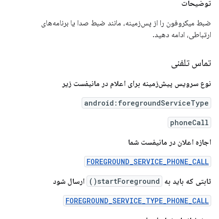
توضیحات
ضبط میکروفون را از پس‌زمینه، مانند ضبط صدا یا برنامه‌های
ارتباطی، ادامه دهید.
تماس تلفنی
نوع سرویس پیش‌زمینه برای اعلام در مانیفست زیر
android:foregroundServiceType
phoneCall
اجازه اعلان در مانیفست شما
FOREGROUND_SERVICE_PHONE_CALL
ثابتی که باید به
startForeground()
ارسال شود
FOREGROUND_SERVICE_TYPE_PHONE_CALL