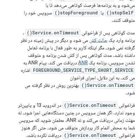
می‌شود و به برنامه‌ها فرصت کوتاهی می‌دهد تا با
stopSelf()
یا
stopForeground()
سرویس خود را
متوقف کنند.
مدت کوتاهی پس از فراخوانی
Service.onTimeout()
،
برنامه وارد یک
حالت کش
می شود و دیگر در پیش زمینه در نظر
گرفته نمی شود، مگر اینکه کاربر به طور فعال با برنامه تعامل
داشته باشد. مدت کوتاهی پس از کش شدن برنامه و متوقف
نشدن سرویس، برنامه یک
ANR
دریافت می کند. پیام ANR به
FOREGROUND_SERVICE_TYPE_SHORT_SERVICE
اشاره
می کند. به این دلایل، اجرای فراخوان
Service.onTimeout()
بهترین روش در نظر گرفته می
شود.
فراخوانی
Service.onTimeout()
در اندروید 13 و پایین‌تر
وجود ندارد. اگر همان سرویس در چنین دستگاه‌هایی اجرا شود، نه
مهلت زمانی دریافت می‌کند و نه ANR. مطمئن شوید که سرویس
شما به محض اتمام کار پردازش متوقف می شود، حتی اگر هنوز
فراخوانی
Service.onTimeout()
دریافت نکرده باشد.