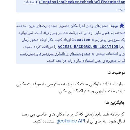
استفاده
PermissionChecker#checkSelfPermission()
کنید.
توجه:
مجوزهای زمان اجرا مکان مشمول محدودیت‌های حین استفاده
هستند. به همین دلیل، زمانی که برنامه شما در پس‌زمینه است، نمی‌توانید
یک سرویس پیش‌زمینه
ایجاد کنید، مگر اینکه مجوز زمان
location
اجرا
را دریافت کرده باشید.
ACCESS_BACKGROUND_LOCATION
برای اطلاعات بیشتر، به
محدودیت‌های راه‌اندازی سرویس‌های پیش‌زمینه
که به مجوزهای حین استفاده نیاز دارند
مراجعه کنید.
توضیحات
موارد استفاده طولانی مدت که نیاز به دسترسی به موقعیت مکانی
دارند، مانند ناوبری و اشتراک گذاری مکان.
جایگزین ها
اگر برنامه شما باید زمانی که کاربر به مکان های خاصی می رسد
فعال شود، به جای آن از
geofence API
استفاده کنید.