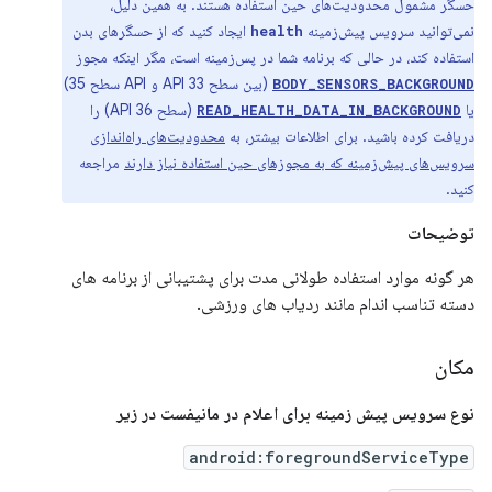
حسگر مشمول محدودیت‌های حین استفاده هستند. به همین دلیل،
نمی‌توانید سرویس پیش‌زمینه
ایجاد کنید که از حسگرهای بدن
health
استفاده کند، در حالی که برنامه شما در پس‌زمینه است، مگر اینکه مجوز
(بین سطح API 33 و API سطح 35)
BODY_SENSORS_BACKGROUND
یا
(سطح API 36) را
READ_HEALTH_DATA_IN_BACKGROUND
دریافت کرده باشید. برای اطلاعات بیشتر، به
محدودیت‌های راه‌اندازی
سرویس‌های پیش‌زمینه که به مجوزهای حین استفاده نیاز دارند
مراجعه
کنید.
توضیحات
هر گونه موارد استفاده طولانی مدت برای پشتیبانی از برنامه های
دسته تناسب اندام مانند ردیاب های ورزشی.
مکان
نوع سرویس پیش زمینه برای اعلام در مانیفست در زیر
android:foregroundServiceType