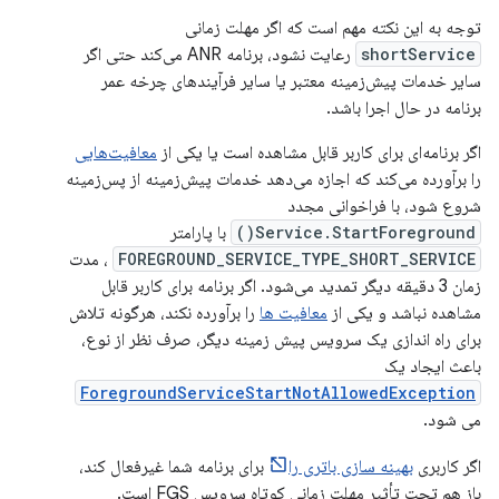
توجه به این نکته مهم است که اگر مهلت زمانی
shortService
رعایت نشود، برنامه ANR می‌کند حتی اگر
سایر خدمات پیش‌زمینه معتبر یا سایر فرآیندهای چرخه عمر
برنامه در حال اجرا باشد.
اگر برنامه‌ای برای کاربر قابل مشاهده است یا یکی از
معافیت‌هایی
را برآورده می‌کند که اجازه می‌دهد خدمات پیش‌زمینه از پس‌زمینه
شروع شود، با فراخوانی مجدد
Service.StartForeground()
با پارامتر
FOREGROUND_SERVICE_TYPE_SHORT_SERVICE
، مدت
زمان 3 دقیقه دیگر تمدید می‌شود. اگر برنامه برای کاربر قابل
مشاهده نباشد و یکی از
معافیت ها
را برآورده نکند، هرگونه تلاش
برای راه اندازی یک سرویس پیش زمینه دیگر، صرف نظر از نوع،
باعث ایجاد یک
ForegroundServiceStartNotAllowedException
می شود.
اگر کاربری
بهینه سازی باتری را
برای برنامه شما غیرفعال کند،
باز هم تحت تأثیر مهلت زمانی کوتاه سرویس FGS است.