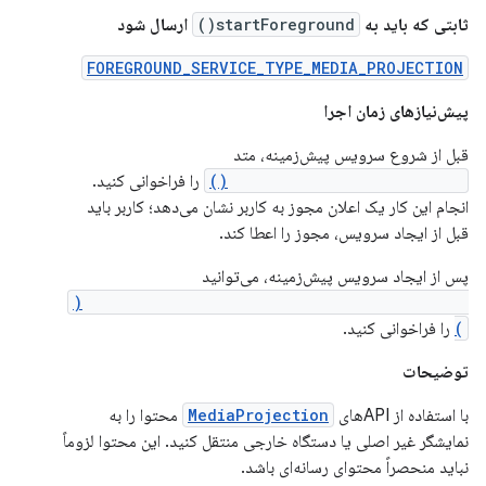
ثابتی که باید به
startForeground()
ارسال شود
FOREGROUND_SERVICE_TYPE_MEDIA_PROJECTION
پیش‌نیازهای زمان اجرا
قبل از شروع سرویس پیش‌زمینه، متد
createScreenCaptureIntent()
را فراخوانی کنید.
انجام این کار یک اعلان مجوز به کاربر نشان می‌دهد؛ کاربر باید
قبل از ایجاد سرویس، مجوز را اعطا کند.
پس از ایجاد سرویس پیش‌زمینه، می‌توانید
MediaProjectionManager.getMediaProjection(
)
را فراخوانی کنید.
توضیحات
با استفاده از APIهای
MediaProjection
محتوا را به
نمایشگر غیر اصلی یا دستگاه خارجی منتقل کنید. این محتوا لزوماً
نباید منحصراً محتوای رسانه‌ای باشد.