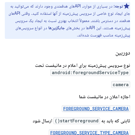
توجه:
در بسیاری از موارد، APIهای هدفمندی وجود دارند که می‌توانید به
جای ایجاد نوع خاصی از سرویس پیش‌زمینه از آنها استفاده کنید. وقتی APIهای
هدفمند در دسترس باشند، معمولاً انتخاب بهتری نسبت به ایجاد یک سرویس
پیش‌زمینه هستند. این APIها در بخش‌های
جایگزین‌ها
در انواع سرویس‌های
پیش‌زمینه مناسب فهرست شده‌اند.
دوربین
نوع سرویس پیش‌زمینه برای اعلام در مانیفست تحت
android:foregroundServiceType
camera
اجازه اعلان در مانیفست شما
FOREGROUND_SERVICE_CAMERA
ثابتی که باید به
startForeground()
ارسال شود
FOREGROUND_SERVICE_TYPE_CAMERA