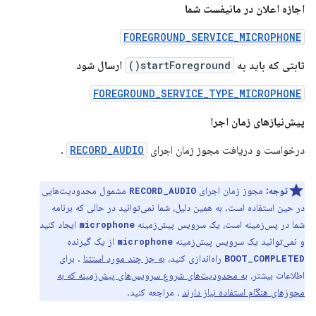
اجازه اعلان در مانیفست شما
FOREGROUND_SERVICE_MICROPHONE
ثابتی که باید به
startForeground()
ارسال شود
FOREGROUND_SERVICE_TYPE_MICROPHONE
پیش‌نیازهای زمان اجرا
درخواست و دریافت مجوز زمان اجرای
RECORD_AUDIO
.
توجه:
مجوز زمان اجرای
مشمول محدودیت‌هایی
RECORD_AUDIO
در حین استفاده است. به همین دلیل، شما نمی‌توانید در حالی که برنامه
شما در پس‌زمینه است، یک سرویس پیش‌زمینه
ایجاد کنید
microphone
و نمی‌توانید یک سرویس پیش‌زمینه
از یک گیرنده
microphone
راه‌اندازی کنید،
به جز چند مورد استثنا
. برای
BOOT_COMPLETED
اطلاعات بیشتر،
به محدودیت‌های شروع سرویس‌های پیش‌زمینه که به
مجوزهای هنگام استفاده نیاز دارند
، مراجعه کنید.