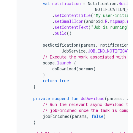
val
notification
=
Notification
.
Builde
NOTIFICATION_CH
.
setContentTitle
(
"My user-initiat
.
setSmallIcon
(
android
.
R
.
mipmap
.
my
.
setContentText
(
"Job is running"
)
.
build
()
setNotification
(
params
,
notification
.
JobService
.
JOB_END_NOTIFICATI
// Execute the work associated with t
scope
.
launch
{
doDownload
(
params
)
}
return
true
}
private
suspend
fun
doDownload
(
params
:
Jo
// Run the relevant async download tas
// jobFinished once the task is compl
jobFinished
(
params
,
false
)
}