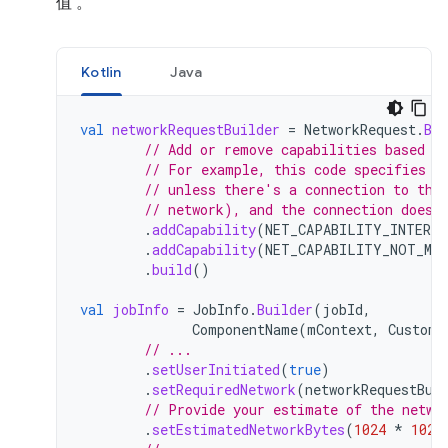
值 。
Kotlin
Java
val
networkRequestBuilder
=
NetworkRequest
.
Bui
// Add or remove capabilities based o
// For example, this code specifies t
// unless there's a connection to the
// network), and the connection doesn
.
addCapability
(
NET_CAPABILITY_INTERNE
.
addCapability
(
NET_CAPABILITY_NOT_MET
.
build
()
val
jobInfo
=
JobInfo
.
Builder
(
jobId
,
ComponentName
(
mContext
,
CustomT
// ...
.
setUserInitiated
(
true
)
.
setRequiredNetwork
(
networkRequestBui
// Provide your estimate of the netwo
.
setEstimatedNetworkBytes
(
1024
*
1024