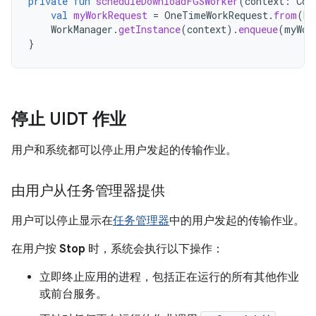
private
fun
scheduleDownloadFGSWorker
(
context
:
Con
val
myWorkRequest
=
OneTimeWorkRequest
.
from
(
Do
WorkManager
.
getInstance
(
context
).
enqueue
(
myWor
}
停止 UIDT 作业
用户和系统都可以停止用户发起的传输作业。
由用户从任务管理器提供
用户可以停止显示在
任务管理器
中的用户发起的传输作业。
在用户按
Stop
时，系统会执行以下操作：
立即终止应用的进程，包括正在运行的所有其他作业
或前台服务。