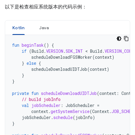
以下是检查相应系统版本的代码示例：
Kotlin
Java
fun
beginTask
()
{
if
(
Build
.
VERSION
.
SDK_INT
<
Build
.
VERSION_CODE
scheduleDownloadFGSWorker
(
context
)
}
else
{
scheduleDownloadUIDTJob
(
context
)
}
}
private
fun
scheduleDownloadUIDTJob
(
context
:
Conte
// build jobInfo
val
jobScheduler
:
JobScheduler
=
context
.
getSystemService
(
Context
.
JOB_SCHED
jobScheduler
.
schedule
(
jobInfo
)
}