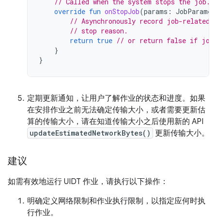
// Called when the system stops the job.
override
fun
onStopJob
(
params
:
JobParamet
// Asynchronously record job-related 
// stop reason.
return
true
// or return false if job
}
}
定期更新通知，让用户了解作业的状态和进度。如果
在安排作业之前无法确定传输大小，或者需要更新估
算的传输大小，请在知道传输大小之后使用新的 API
updateEstimatedNetworkBytes()
更新传输大小。
建议
如需有效地运行 UIDT 作业，请执行以下操作：
明确定义网络限制和作业执行限制，以指定应何时执
行作业。