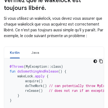
Vérifiez que le wakelock est
toujours libéré
.
Si vous utilisez un wakelock, vous devez vous assurer que
chaque wakelock que vous acquérez est correctement
libéré. Ce n'est pas toujours aussi simple qu'il y paraît. Par
exemple, le code suivant présente un problème :
Kotlin
Java
@Throws
(
MyException
::
class
)
fun
doSomethingAndRelease
()
{
wakeLock
.
apply
{
acquire
()
doTheWork
()
// can potentially throw MyExc
release
()
// does not run if an exceptio
}
}