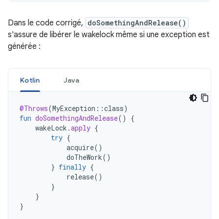
Dans le code corrigé,
doSomethingAndRelease()
s'assure de libérer le wakelock même si une exception est
générée :
Kotlin
Java
@Throws
(
MyException
::
class
)
fun
doSomethingAndRelease
()
{
wakeLock
.
apply
{
try
{
acquire
()
doTheWork
()
}
finally
{
release
()
}
}
}