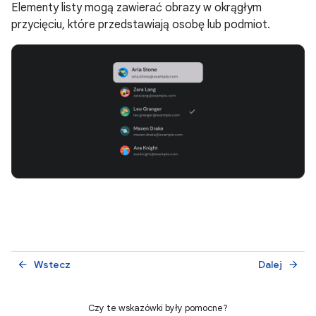
Elementy listy mogą zawierać obrazy w okrągłym
przycięciu, które przedstawiają osobę lub podmiot.
Wstecz
Dalej
arrow_back
arrow_forward
Czy te wskazówki były pomocne?