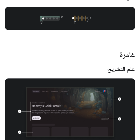
غامرة
علم التشريح