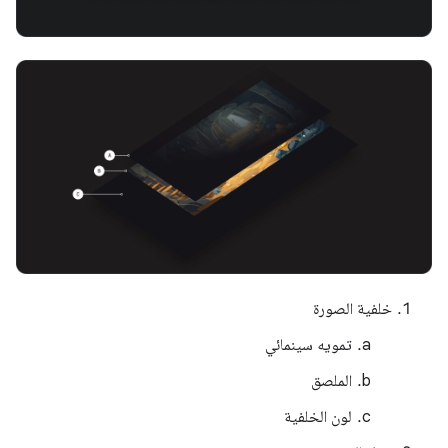
خلفية الصورة
تمويه سينمائي
الملصق
لون الخلفية