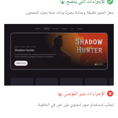
check_circle
الإجراءات التي يُنصح بها
جعل الصور نظيفة وجذابة بصريًا وذات صلة بجزء المحتوى.
cancel
الإجراءات غير المُوصى بها
تجنَّب استخدام صور تحتوي على نص في الخلفية.