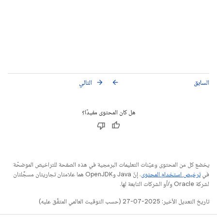
السابق
التالي
arrow_forward
arrow_back
هل كان المحتوى مفيدًا؟
يخضع كل من المحتوى وعيّنات التعليمات البرمجية في هذه الصفحة للتراخيص الموضحّة
في
ترخيص استخدام المحتوى
. إنّ Java وOpenJDK هما علامتان تجاريتان مسجَّلتان
لشركة Oracle و/أو الشركات التابعة لها.
تاريخ التعديل الأخير: 2025-07-27 (حسب التوقيت العالمي المتفَّق عليه)