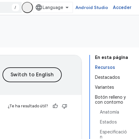
/
Android Studio
Acceder
En esta página
Recursos
Destacados
Variantes
Botón relleno y
con contorno
¿Te ha resultado útil?
Anatomía
Estados
Especificació
n