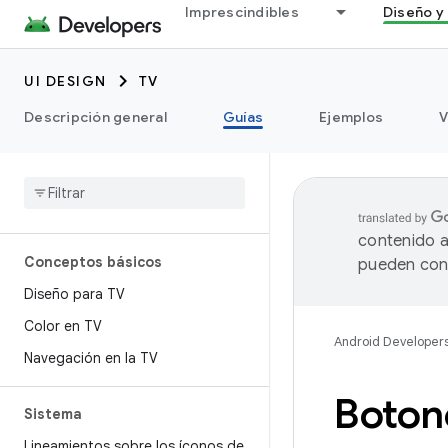
Imprescindibles
Diseño y 
UI DESIGN
TV
Descripción general
Guías
Ejemplos
V
contenido a
Conceptos básicos
pueden cont
Diseño para TV
Color en TV
Android Developer
Navegación en la TV
Boton
Sistema
Lineamientos sobre los íconos de