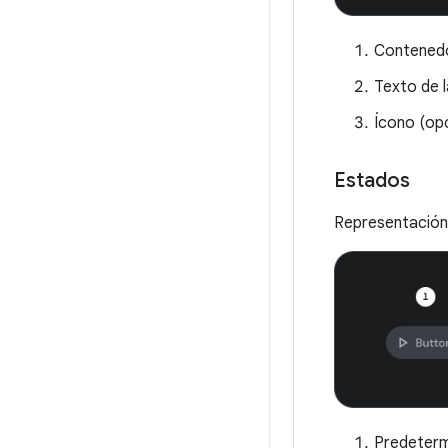
Contened
Texto de l
Ícono (opc
Estados
Representación 
Predeter