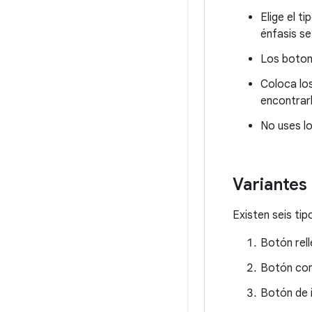
Elige el t
énfasis se
Los botone
Coloca los
encontrar
No uses lo
Variantes
Existen seis ti
Botón rel
Botón co
Botón de 