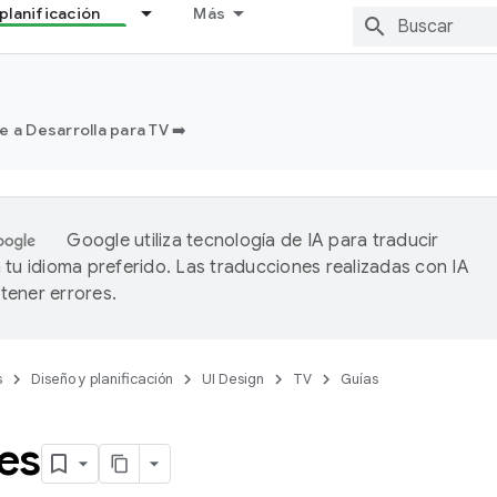
planificación
Más
e a Desarrolla para TV ➡️
Google utiliza tecnología de IA para traducir
 tu idioma preferido. Las traducciones realizadas con IA
ener errores.
s
Diseño y planificación
UI Design
TV
Guías
es