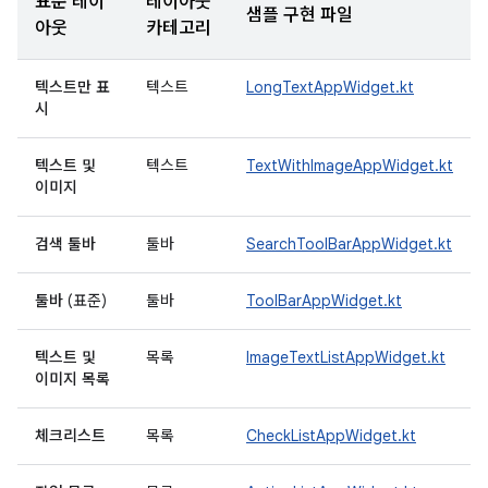
표준 레이
레이아웃
샘플 구현 파일
아웃
카테고리
텍스트만 표
텍스트
LongTextAppWidget.kt
시
텍스트 및
텍스트
TextWithImageAppWidget.kt
이미지
검색 툴바
툴바
SearchToolBarAppWidget.kt
툴바
(표준)
툴바
ToolBarAppWidget.kt
텍스트 및
목록
ImageTextListAppWidget.kt
이미지 목록
체크리스트
목록
CheckListAppWidget.kt