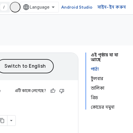
/
Android Studio
সাইন-ইন করুন
এই পৃষ্ঠায় যা যা
আছে
পাঠ্য
টুলবার
তালিকা
e
এটি কাজে লেগেছে?
গ্রিড
কোডের নমুনা