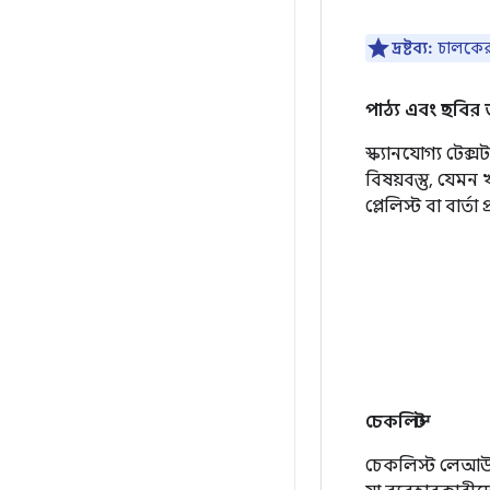
দ্রষ্টব্য:
চালকের 
পাঠ্য এবং ছবির
স্ক্যানযোগ্য টেক
বিষয়বস্তু, যেম
প্লেলিস্ট বা বার্তা
চেকলিস্ট
চেকলিস্ট লেআউটট