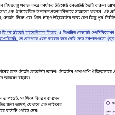
ূল বিষয়বস্তু শনাক্ত করে কার্যকর উইজেট লেআউট তৈরি করুন। আ
থ্য এবং ইন্টারেক্টিভ উপাদানগুলো কীভাবে সাজানো থাকবে। এই প্রক
লবার, টেক্সট, লিস্ট এবং গ্রিড-টাইপ উইজেটের জন্য বেশ কিছু পূর্ব-নির
র
ফিগমা উইজেট ক্যানোনিকাল বিল্ডার-
এ বিস্তারিত লেআউট স্পেসিফিকেশন 
 রিপোজিটরি-
তে জেটপ্যাক গ্ল্যান্স ব্যবহার করে তৈরি কোড স্যাম্পলগুলো খুঁজুন
প্রদর্শনের জন্য টেক্সট লেআউট আদর্শ। টেক্সটের পাশাপাশি ঐচ্ছিকভাব
ন আকর্ষণ বাড়ান।
টাস আপডেট, সংক্ষিপ্ত বিবরণ বা এমন
তির জন্য আদর্শ, যেখানে এক লাইনের
ে বার্তাটি পৌঁছে দেয়।