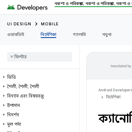
নকশা ও পরিকল্পনা, নকশা ও পরিকল্পনা, নকশা ও প
UI DESIGN
MOBILE
ওভারভিউ
নির্দেশিকা
গ্যালারি
নমুনা
ভিত্তি
শৈলী
,
শৈলী
,
শৈলী
Android Developer
বিন্যাস এবং বিষয়বস্তু
নির্দেশিকা
উপাদান
ক্যান
নিদর্শন
মূল পর্দা