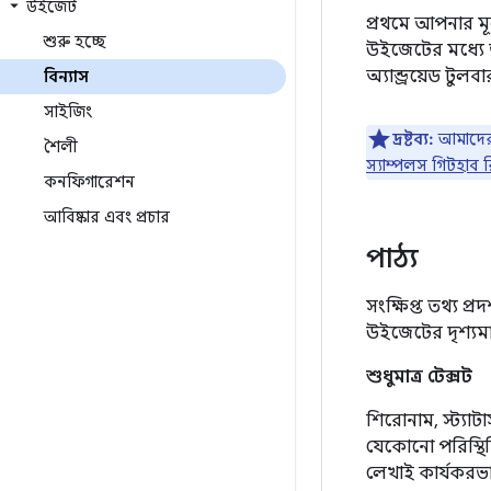
উইজেট
প্রথমে আপনার ম
শুরু হচ্ছে
উইজেটের মধ্যে ত
অ্যান্ড্রয়েড টু
বিন্যাস
সাইজিং
দ্রষ্টব্য:
আমাদে
শৈলী
স্যাম্পলস গিটহাব
কনফিগারেশন
আবিষ্কার এবং প্রচার
পাঠ্য
সংক্ষিপ্ত তথ্য 
উইজেটের দৃশ্যমা
শুধুমাত্র টেক্সট
শিরোনাম, স্ট্যা
যেকোনো পরিস্থি
লেখাই কার্যকরভাব