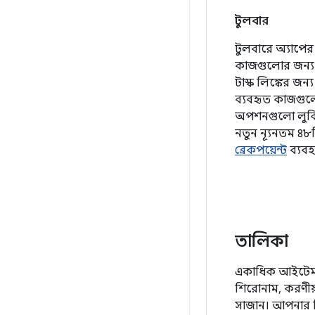
টুলবার
টুলবারে অ্যাপের ব
কাজগুলোর জন্য 
টাস্ক লিঙ্কের জন
ব্যবহৃত কাজগুল
অপশনগুলো লুকিয
নতুন ন্যূনতম ৪
ব্রেকপয়েন্ট
ব্যবহ
তালিকা
একাধিক আইটেমকে
শিরোনাম, করণীয়
সাজান। আপনার বিষ