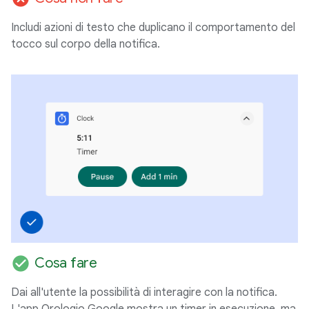
Includi azioni di testo che duplicano il comportamento del
tocco sul corpo della notifica.
check_circle
Cosa fare
Dai all'utente la possibilità di interagire con la notifica.
L'app Orologio Google mostra un timer in esecuzione, ma