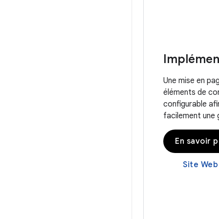
Implément
Une mise en pag
éléments de con
configurable afi
facilement une 
En savoir p
Site Web