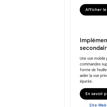
Afficher le
Implément
secondai
Une vue mobile 
commandes supp
forme de feuille
aider la vue pri
épurée.
En savoir p
Site Web