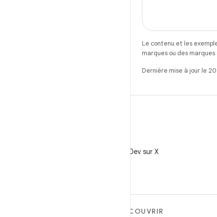
Le contenu et les exemple
marques ou des marques dé
Dernière mise à jour le 2
X
Suivez @AndroidDev sur X
EN SAVOIR PLUS SUR
DÉCOUVRIR