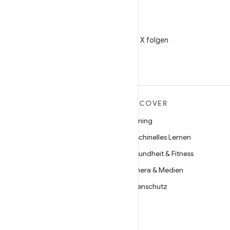
X
@AndroidDev auf X folgen
MEHR ZU ANDROID
DISCOVER
Android
Gaming
Android für Unternehmen
Maschinelles Lernen
Datensicherheit
Gesundheit & Fitness
Open Source
Kamera & Medien
Neuigkeiten
Datenschutz
Blog
5G
Podcasts