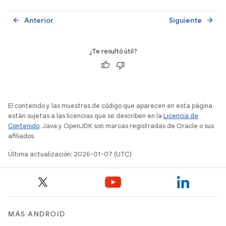
Anterior
Siguiente
arrow_back
arrow_forward
¿Te resultó útil?
El contenido y las muestras de código que aparecen en esta página
están sujetas a las licencias que se describen en la
Licencia de
Contenido
. Java y OpenJDK son marcas registradas de Oracle o sus
afiliados.
Última actualización: 2026-01-07 (UTC)
MÁS ANDROID