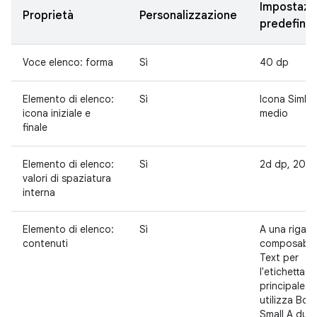
Impostazi
Proprietà
Personalizzazione
predefinit
Voce elenco: forma
Sì
40 dp
Elemento di elenco:
Sì
Icona Simbo
icona iniziale e
medio
finale
Elemento di elenco:
Sì
2d dp, 20 d
valori di spaziatura
interna
Elemento di elenco:
Sì
A una riga: 
contenuti
composable
Text per
l'etichetta
principale c
utilizza Bod
Small A due