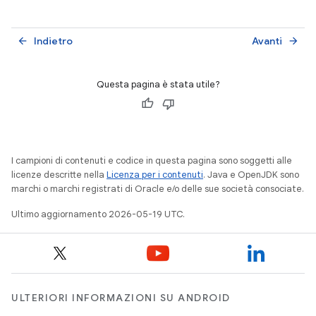
Indietro
Avanti
arrow_back
arrow_forward
Questa pagina è stata utile?
I campioni di contenuti e codice in questa pagina sono soggetti alle
licenze descritte nella
Licenza per i contenuti
. Java e OpenJDK sono
marchi o marchi registrati di Oracle e/o delle sue società consociate.
Ultimo aggiornamento 2026-05-19 UTC.
ULTERIORI INFORMAZIONI SU ANDROID