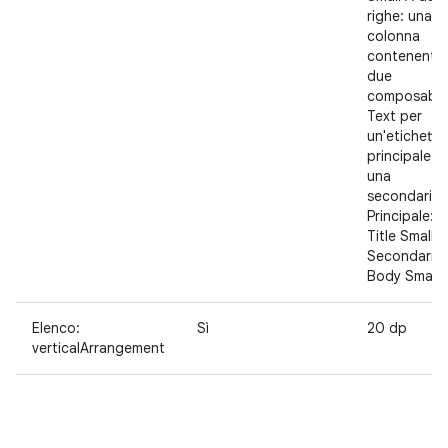
righe: una
colonna
contenente
due
composable
Text per
un'etichetta
principale e
una
secondaria
Principale:
Title Small
Secondaria:
Body Small
Elenco:
Sì
20 dp
verticalArrangement