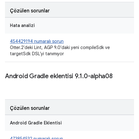
Çözülen sorunlar
Hata analizi
454429194 numaralı sorun
Otter.2'deki Lint, AGP 9.0'daki yeni compileSdk ve
targetSdk DSL'yi tanımıyor
Android Gradle eklentisi 9
.
1
.
0-alpha08
Çözülen sorunlar
Android Gradle Eklentisi
473854532 numaralı sorun