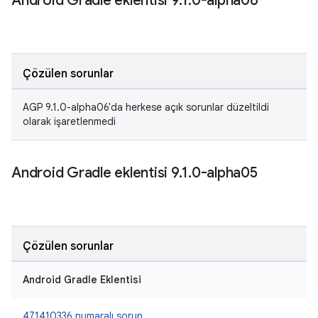
Android Gradle eklentisi 9
.
1
.
0-alpha06
Çözülen sorunlar
AGP 9.1.0-alpha06'da herkese açık sorunlar düzeltildi
olarak işaretlenmedi
Android Gradle eklentisi 9
.
1
.
0-alpha05
Çözülen sorunlar
Android Gradle Eklentisi
471410336 numaralı sorun