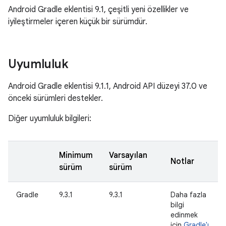
Android Gradle eklentisi 9.1, çeşitli yeni özellikler ve
iyileştirmeler içeren küçük bir sürümdür.
Uyumluluk
Android Gradle eklentisi 9.1.1, Android API düzeyi 37.0 ve
önceki sürümleri destekler.
Diğer uyumluluk bilgileri:
Minimum
Varsayılan
Notlar
sürüm
sürüm
Gradle
9.3.1
9.3.1
Daha fazla
bilgi
edinmek
için
Gradle'ı