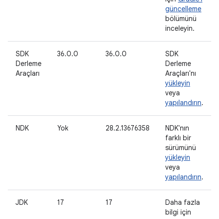
güncelleme
bölümünü
inceleyin.
SDK
36.0.0
36.0.0
SDK
Derleme
Derleme
Araçları
Araçları'nı
yükleyin
veya
yapılandırın
.
NDK
Yok
28.2.13676358
NDK'nın
farklı bir
sürümünü
yükleyin
veya
yapılandırın
.
JDK
17
17
Daha fazla
bilgi için