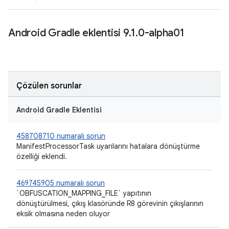
Android Gradle eklentisi 9
.
1
.
0-alpha01
Çözülen sorunlar
Android Gradle Eklentisi
458708710 numaralı sorun
ManifestProcessorTask uyarılarını hatalara dönüştürme
özelliği eklendi.
469745905 numaralı sorun
`OBFUSCATION_MAPPING_FILE` yapıtının
dönüştürülmesi, çıkış klasöründe R8 görevinin çıkışlarının
eksik olmasına neden oluyor