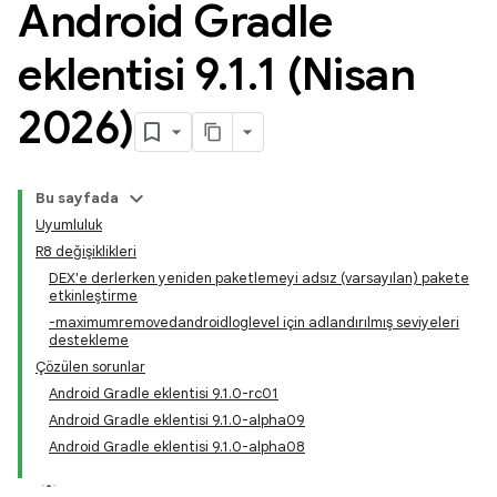
Android Gradle
eklentisi 9
.
1
.
1 (Nisan
2026)
Bu sayfada
Uyumluluk
R8 değişiklikleri
DEX'e derlerken yeniden paketlemeyi adsız (varsayılan) pakete
etkinleştirme
-maximumremovedandroidloglevel için adlandırılmış seviyeleri
destekleme
Çözülen sorunlar
Android Gradle eklentisi 9.1.0-rc01
Android Gradle eklentisi 9.1.0-alpha09
Android Gradle eklentisi 9.1.0-alpha08