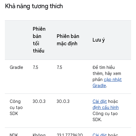
Khả năng tương thích
Phiên
bản
Phiên bản
Lưu ý
tối
mặc định
thiểu
Gradle
7.5
7.5
Để tìm hiểu
thêm, hãy xem
phần
cập nhật
Gradle
.
Công
30.0.3
30.0.3
Cài đặt
hoặc
cụ tạo
định cấu hình
SDK
Công cụ tạo
SDK.
NDK
Không
23.1.7779620
Cài đặt
hoặc