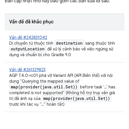
Bản cập nhật nhỏ này bao gồm các bản sửa lỗi sau:
Vấn đề đã khắc phục
Vấn đề #242831042
destination
Di chuyển từ thuộc tính
sang thuộc tính
outputLocation
để xử lý cảnh báo về việc ngừng sử
dụng và chuẩn bị cho Gradle 9.0
Vấn đề #261329823
AGP 7.4.0-rc01 phá vỡ Variant API (API Biến thể) với nội
dung "Querying the mapped value of
map(provider(java.util.Set))
before task '…' has
completed is not supported" (Không hỗ trợ truy vấn giá
map(provider(java.util.Set))
trị đã ánh xạ của
trước khi tác vụ "…" hoàn tất)