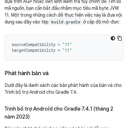
dựa trên AGP hoặc viết lệnh kiểm tra tuỳ chỉnh để Tìm lỗi
mã nguồn, bạn cần bắt đầu nhắm mục tiêu mã byte JVM
11. Một trong những cách để thực hiện việc này là đưa nội
dung sau đây vào tệp
build.gradle
ở cấp độ mô-đun:
sourceCompatibility
=
"11"
targetCompatibility
=
"11"
Phát hành bản vá
Dưới đây là danh sách các bản phát hành của bản vá cho
Trình bổ trợ Android cho Gradle 7.4.
Trình bổ trợ Android cho Gradle 7
.
4
.
1 (tháng 2
năm 2023)