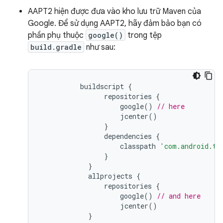
AAPT2 hiện được đưa vào kho lưu trữ Maven của
Google. Để sử dụng AAPT2, hãy đảm bảo bạn có
phần phụ thuộc
google()
trong tệp
build.gradle
như sau:
buildscript
{
repositories
{
google
()
// here
jcenter
()
}
dependencies
{
classpath
'com.android.to
}
}
allprojects
{
repositories
{
google
()
// and here
jcenter
()
}