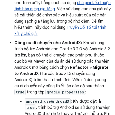
cho trình xử lý bằng cách sử dụng
chú giải kiểu thuộc
tính bản dựng gia tăng
. Việc sử dụng các chú giải này
sẽ cải thiện độ chính xác và hiệu suất của các bản
dựng sạch gia tăng lưu trong bộ nhớ đệm. Để tìm
hiểu thêm, hãy đọc nội dung
Truyền đối số tới trình
xử lý chú giải
.
Công cụ di chuyển cho AndroidX:
Khi sử dụng
trình bổ trợ Android cho Gradle 3.2.0 với Android 3.2
trở lên, bạn có thể di chuyển các phần phụ thuộc
cục bộ và Maven của dự án để sử dụng các thư viện
AndroidX mới bằng cách chọn
Refactor > Migrate
to AndroidX
(Tái cấu trúc > Di chuyển sang
AndroidX) trên thanh trình đơn. Việc sử dụng công
cụ di chuyển này cũng thiết lập các cờ sau thành
true
trong tệp
gradle.properties
:
android.useAndroidX
:
Khi được đặt là
true
, trình bổ trợ Android sẽ sử dụng thư viện
AndroidX thích hợp thay vì Thư viện hỗ trợ. Khi