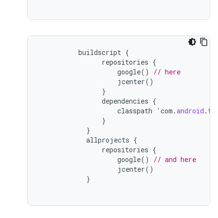
buildscript
{
repositories
{
google
()
// here
jcenter
()
}
dependencies
{
classpath
'
com
.
android
.
to
}
}
allprojects
{
repositories
{
google
()
// and here
jcenter
()
}