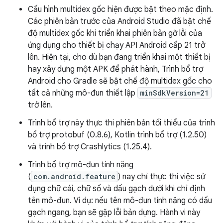
Cấu hình multidex gốc hiện được bật theo mặc định.
Các phiên bản trước của Android Studio đã bật chế
độ multidex gốc khi triển khai phiên bản gỡ lỗi của
ứng dụng cho thiết bị chạy API Android cấp 21 trở
lên. Hiện tại, cho dù bạn đang triển khai một thiết bị
hay xây dựng một APK để phát hành, Trình bổ trợ
Android cho Gradle sẽ bật chế độ multidex gốc cho
tất cả những mô-đun thiết lập
minSdkVersion=21
trở lên.
Trình bổ trợ này thực thi phiên bản tối thiểu của trình
bổ trợ protobuf (0.8.6), Kotlin trình bổ trợ (1.2.50)
và trình bổ trợ Crashlytics (1.25.4).
Trình bổ trợ mô-đun tính năng
(
com.android.feature
) nay chỉ thực thi việc sử
dụng chữ cái, chữ số và dấu gạch dưới khi chỉ định
tên mô-đun. Ví dụ: nếu tên mô-đun tính năng có dấu
gạch ngang, bạn sẽ gặp lỗi bản dựng. Hành vi này