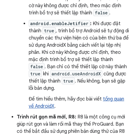
cờ này không được chỉ định, theo mặc định
trình bổ trợ sẽ thiết lập thành
false
.
android.enableJetifier
:
Khi được đặt
thành
true
, trình bổ trợ Android sẽ tự động di
chuyển các thư viện hiện có của bên thứ ba để
sử dụng AndroidX bằng cách viết lại tệp nhị
phân. Khi cờ này không được chỉ định, theo
mặc định trình bổ trợ sẽ thiết lập thành
false
. Bạn chỉ có thể thiết lập cờ này thành
true
khi
android.useAndroidX
cũng được
thiết lập thành
true
. Nếu không, bạn sẽ gặp
lỗi bản dựng.
Để tìm hiểu thêm, hãy đọc bài viết
tổng quan
về AndroidX
.
Trình rút gọn mã mới, R8:
R8 là một công cụ mới
giúp rút gọn và làm rối mã thay thế ProGuard. Bạn
có thể bắt đầu sử dụng phiên bản dùng thử của R8