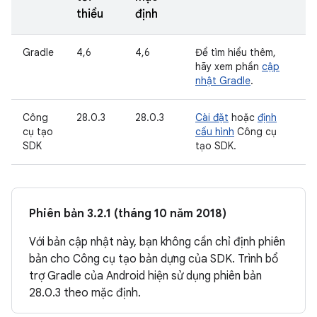
thiểu
định
Gradle
4,6
4,6
Để tìm hiểu thêm,
hãy xem phần
cập
nhật Gradle
.
Công
28.0.3
28.0.3
Cài đặt
hoặc
định
cụ tạo
cấu hình
Công cụ
SDK
tạo SDK.
Phiên bản 3.2.1 (tháng 10 năm 2018)
Với bản cập nhật này, bạn không cần chỉ định phiên
bản cho Công cụ tạo bản dựng của SDK. Trình bổ
trợ Gradle của Android hiện sử dụng phiên bản
28.0.3 theo mặc định.