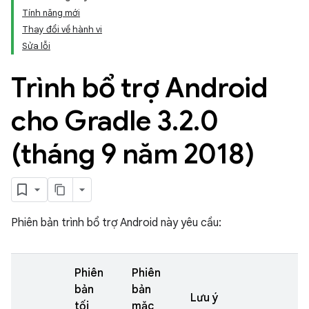
Tính năng mới
Thay đổi về hành vi
Sửa lỗi
Trình bổ trợ Android
cho Gradle 3
.
2
.
0
(tháng 9 năm 2018)
Phiên bản trình bổ trợ Android này yêu cầu:
Phiên
Phiên
bản
bản
Lưu ý
tối
mặc