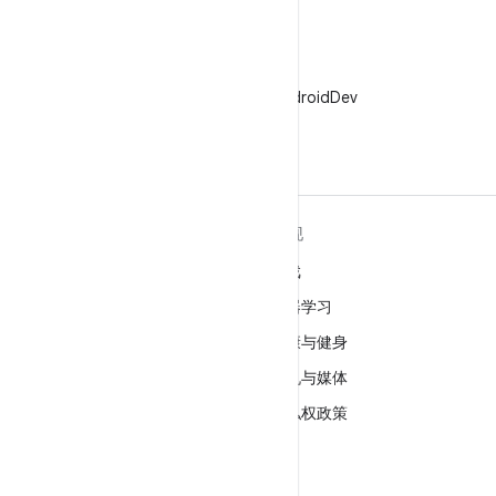
X
在 X 上关注 @AndroidDev
关于 ANDROID
发现
Android
游戏
适用于企业的 Android
机器学习
安全
健康与健身
源代码
相机与媒体
新闻
隐私权政策
博客
5G
播客