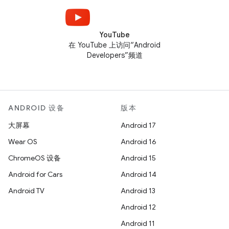
YouTube
在 YouTube 上访问“Android
Developers”频道
ANDROID 设备
版本
大屏幕
Android 17
Wear OS
Android 16
ChromeOS 设备
Android 15
Android for Cars
Android 14
Android TV
Android 13
Android 12
Android 11