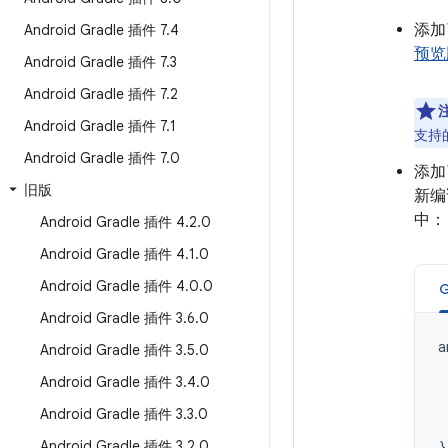
添加
Android Gradle 插件 7
.
4
预览
Android Gradle 插件 7
.
3
Android Gradle 插件 7
.
2
Android Gradle 插件 7
.
1
支持的
Android Gradle 插件 7
.
0
添加
旧版
新编
中：
Android Gradle 插件 4
.
2
.
0
Android Gradle 插件 4
.
1
.
0
Android Gradle 插件 4
.
0
.
0
G
Android Gradle 插件 3
.
6
.
0
a
Android Gradle 插件 3
.
5
.
0
Android Gradle 插件 3
.
4
.
0
Android Gradle 插件 3
.
3
.
0
Android Gradle 插件 3
.
2
.
0
}