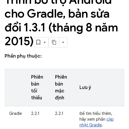
cho Gradle
,
bản sửa
đổi 1
.
3
.
1 (tháng 8 năm
2015)
Phần phụ thuộc:
Phiên
Phiên
bản
bản
Lưu ý
tối
mặc
thiểu
định
Gradle
2.2.1
2.2.1
Để tìm hiểu thêm,
hãy xem phần
cập
nhật Gradle
.