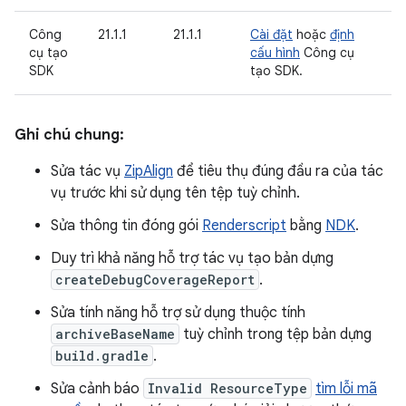
Công
21.1.1
21.1.1
Cài đặt
hoặc
định
cụ tạo
cấu hình
Công cụ
SDK
tạo SDK.
Ghi chú chung:
Sửa tác vụ
ZipAlign
để tiêu thụ đúng đầu ra của tác
vụ trước khi sử dụng tên tệp tuỳ chỉnh.
Sửa thông tin đóng gói
Renderscript
bằng
NDK
.
Duy trì khả năng hỗ trợ tác vụ tạo bản dựng
createDebugCoverageReport
.
Sửa tính năng hỗ trợ sử dụng thuộc tính
archiveBaseName
tuỳ chỉnh trong tệp bản dựng
build.gradle
.
Sửa cảnh báo
Invalid ResourceType
tìm lỗi mã