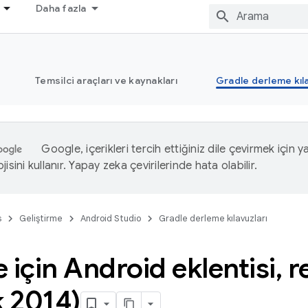
Daha fazla
Temsilci araçları ve kaynakları
Gradle derleme kıla
Google, içerikleri tercih ettiğiniz dile çevirmek için 
isini kullanır. Yapay zeka çevirilerinde hata olabilir.
s
Geliştirme
Android Studio
Gradle derleme kılavuzları
 için Android eklentisi
,
re
k 2014)