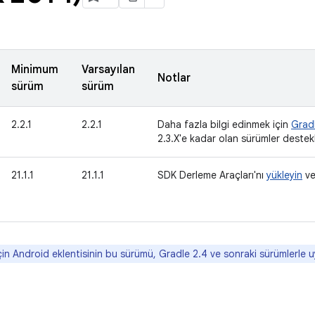
Minimum
Varsayılan
Notlar
sürüm
sürüm
2.2.1
2.2.1
Daha fazla bilgi edinmek için
Gradl
2.3.X'e kadar olan sürümler destekl
21.1.1
21.1.1
SDK Derleme Araçları'nı
yükleyin
v
in Android eklentisinin bu sürümü, Gradle 2.4 ve sonraki sürümlerle u