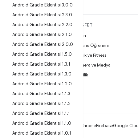
Android Gradle Eklentisi 3
.
0
.
0
Android Gradle Eklentisi 2
.
3
.
0
Android Gradle Eklentisi 2
.
2
.
0
ANDROID HAKKINDA
KEŞFET
DAHA FAZLA
Android Gradle Eklentisi 2
.
1
.
0
Oyun
Android
Android Gradle Eklentisi 2
.
0
.
0
Makine Öğrenimi
İşletmeler için Android
Android Gradle Eklentisi 1
.
5
.
0
Sağlık ve Fitness
Güvenlik
Android Gradle Eklentisi 1
.
3
.
1
Kamera ve Medya
Kaynak
Android Gradle Eklentisi 1
.
3
.
0
Gizlilik
Haber
Android Gradle Eklentisi 1
.
2
.
0
5G
Blog
Android Gradle Eklentisi 1
.
1
.
3
Podcast'ler
Android Gradle Eklentisi 1
.
1
.
2
Android Gradle Eklentisi 1
.
1
.
1
Android Gradle Eklentisi 1
.
1
.
0
Android
Chrome
Firebase
Google Clou
Android Gradle Eklentisi 1
.
0
.
1