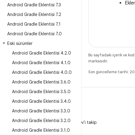
Eklen
Android Gradle Eklentisi 7
.
3
Android Gradle Eklentisi 7
.
2
Android Gradle Eklentisi 7
.
1
Android Gradle Eklentisi 7
.
0
Eski sürümler
Android Gradle Eklentisi 4
.
2
.
0
Bu sayfadaki içerik ve kod
markasıdır.
Android Gradle Eklentisi 4
.
1
.
0
Son güncelleme tarihi: 2
Android Gradle Eklentisi 4
.
0
.
0
Android Gradle Eklentisi 3
.
6
.
0
Android Gradle Eklentisi 3
.
5
.
0
Android Gradle Eklentisi 3
.
4
.
0
Android Gradle Eklentisi 3
.
3
.
0
X
Android Gradle Eklentisi 3
.
2
.
0
X'te @AndroidDev'i takip
edin
Android Gradle Eklentisi 3
.
1
.
0