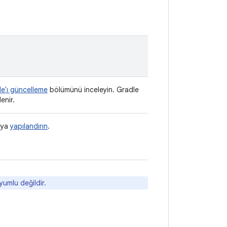
e'ı güncelleme
bölümünü inceleyin. Gradle
enir.
eya
yapılandırın
.
yumlu değildir.