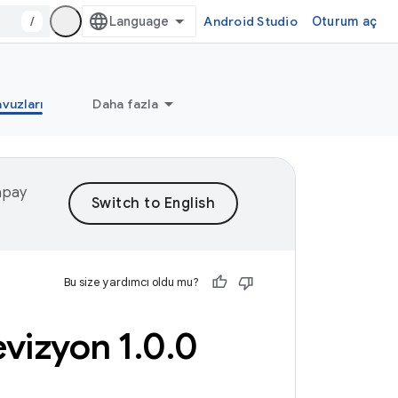
/
Android Studio
Oturum aç
vuzları
Daha fazla
yapay
Bu size yardımcı oldu mu?
vizyon 1
.
0
.
0