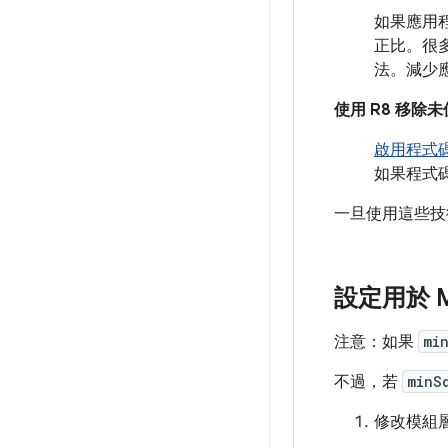
如果應用
正比。很
法。減少
使用 R8 移除
啟用程式
如果程式
一旦使用這些技術
設定用於 M
注意：如果
mi
不過，若
minS
修改模組