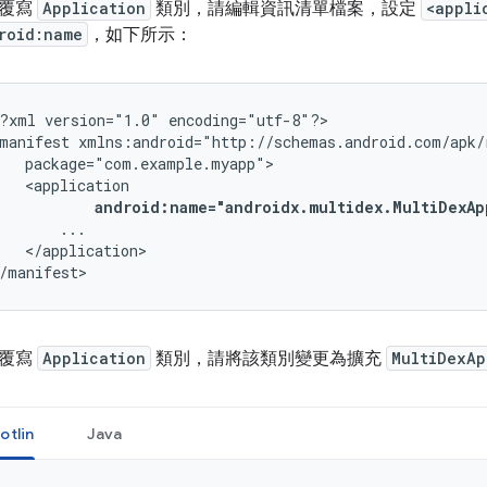
覆寫
Application
類別，請編輯資訊清單檔案，設定
<appli
roid:name
，如下所示：
?xml
version="1.0"
encoding="utf-8"?>

manifest
android:name="androidx.multidex.MultiDexAp
</application>

/manifest>
覆寫
Application
類別，請將該類別變更為擴充
MultiDexAp
otlin
Java