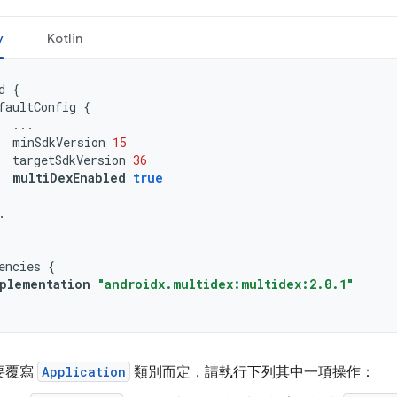
y
Kotlin
d
{
faultConfig
{
...
minSdkVersion
15
targetSdkVersion
36
multiDexEnabled
true
.
encies
{
plementation
"androidx.multidex:multidex:2.0.1"
要覆寫
Application
類別而定，請執行下列其中一項操作：