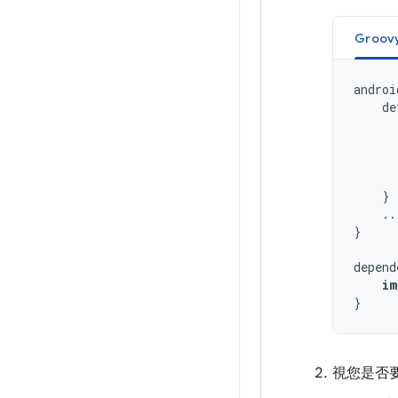
Groov
androi
de
}
..
}
depend
im
}
視您是否