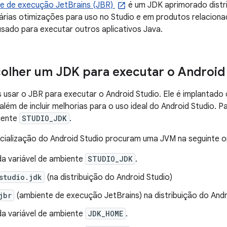
e de execução JetBrains (JBR)
é um JDK aprimorado distri
i várias otimizações para uso no Studio e em produtos relacio
usado para executar outros aplicativos Java.
lher um JDK para executar o Android 
sar o JBR para executar o Android Studio. Ele é implantado 
além de incluir melhorias para o uso ideal do Android Studio. Pa
iente
STUDIO_JDK
.
nicialização do Android Studio procuram uma JVM na seguinte 
da variável de ambiente
STUDIO_JDK
.
studio.jdk
(na distribuição do Android Studio)
jbr
(ambiente de execução JetBrains) na distribuição do And
da variável de ambiente
JDK_HOME
.