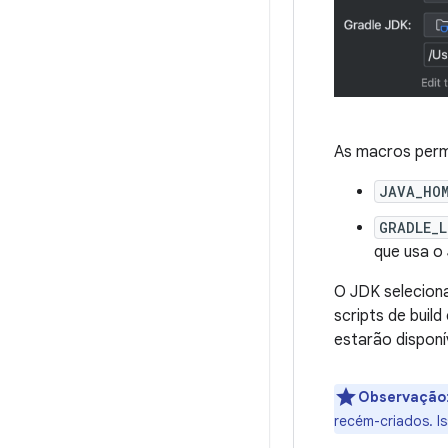
As macros perm
JAVA_HO
GRADLE_
que usa o
O JDK seleciona
scripts de buil
estarão disponí
Observação
recém-criados. Is