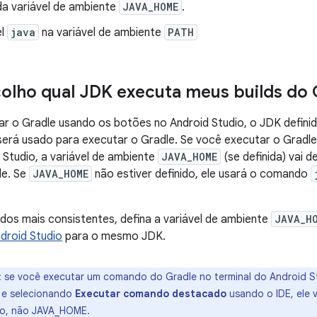
da variável de ambiente
JAVA_HOME
.
el
java
na variável de ambiente
PATH
lho qual JDK executa meus builds do 
r o Gradle usando os botões no Android Studio, o JDK defini
será usado para executar o Gradle. Se você executar o Gradle
 Studio, a variável de ambiente
JAVA_HOME
(se definida) vai 
le. Se
JAVA_HOME
não estiver definido, ele usará o comando
ados mais consistentes, defina a variável de ambiente
JAVA_H
droid Studio
para o mesmo JDK.
:
se você executar um comando do Gradle no terminal do Android S
 e selecionando
Executar comando destacado
usando o IDE, ele 
io, não JAVA_HOME.