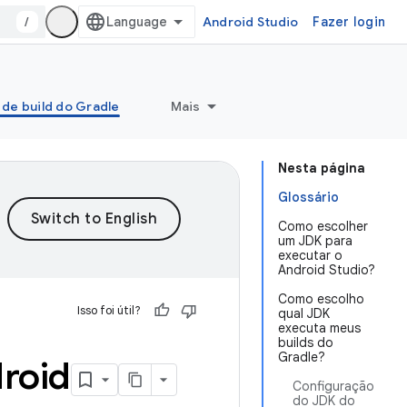
/
Android Studio
Fazer login
 de build do Gradle
Mais
Nesta página
Glossário
Como escolher
um JDK para
executar o
Android Studio?
Como escolho
Isso foi útil?
qual JDK
executa meus
builds do
Gradle?
roid
Configuração
do JDK do