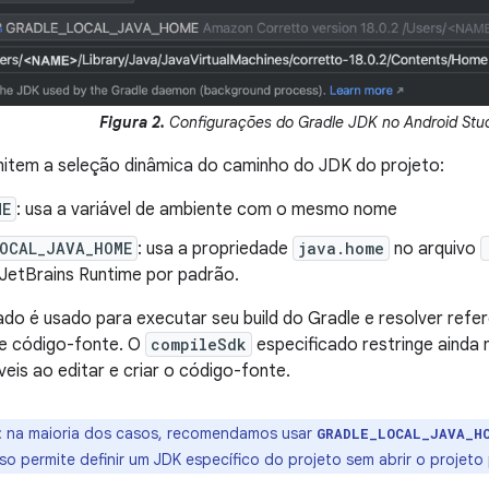
Figura 2.
Configurações do Gradle JDK no Android Stud
item a seleção dinâmica do caminho do JDK do projeto:
ME
: usa a variável de ambiente com o mesmo nome
LOCAL_JAVA_HOME
: usa a propriedade
java.home
no arquivo
 JetBrains Runtime por padrão.
do é usado para executar seu build do Gradle e resolver refe
d e código-fonte. O
compileSdk
especificado restringe ainda 
veis ao editar e criar o código-fonte.
:
na maioria dos casos, recomendamos usar
GRADLE_LOCAL_JAVA_H
so permite definir um JDK específico do projeto sem abrir o projeto 