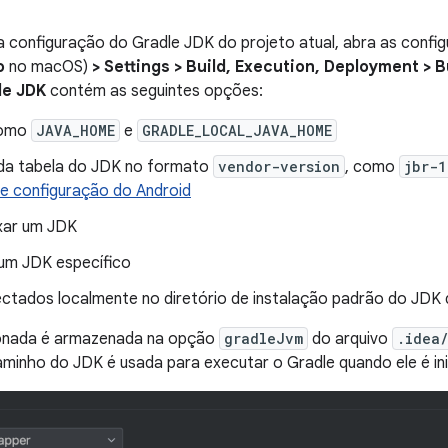
a configuração do Gradle JDK do projeto atual, abra as conf
o
no macOS)
> Settings > Build, Execution, Deployment > B
le JDK
contém as seguintes opções:
como
JAVA_HOME
e
GRADLE_LOCAL_JAVA_HOME
da tabela do JDK no formato
vendor-version
, como
jbr-1
de configuração do Android
xar um JDK
 um JDK específico
ctados localmente no diretório de instalação padrão do JDK 
onada é armazenada na opção
gradleJvm
do arquivo
.idea
minho do JDK é usada para executar o Gradle quando ele é ini