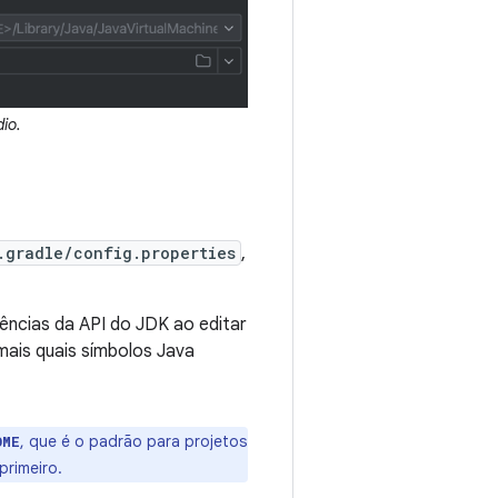
io.
.gradle/config.properties
,
rências da API do JDK ao editar
mais quais símbolos Java
, que é o padrão para projetos
OME
primeiro.