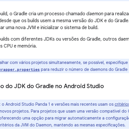
build, o Gradle cria um processo chamado
daemon
para realiza
, desde que os builds usem a mesma versão do JDK e do Gradle
ar uma nova JVM e inicializar o sistema de build.
 builds com diferentes JDKs ou versões do Gradle, outros dae
s CPU e memória.
lhar com vários projetos simultaneamente, se possível, especifiqu
para reduzir o número de daemons do Gradle 
wrapper.properties
o do JDK do Gradle no Android Studio
:
o Android Studio Panda 1 e versões mais recentes usam os
critéri
novos projetos. Para projetos que usam uma versão compatível do 
oferecendo uma opção para migrar automaticamente a configuração
critérios da JVM do Daemon, mantendo as mesmas especificações.