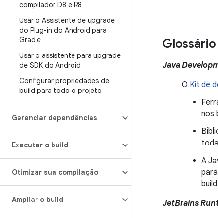
compilador D8 e R8
Usar o Assistente de upgrade
do Plug-in do Android para
Gradle
Glossário
Usar o assistente para upgrade
Java Developm
de SDK do Android
Configurar propriedades de
O
Kit de 
build para todo o projeto
Ferr
nos 
Gerenciar dependências
Bibl
toda
Executar o build
A Ja
para
Otimizar sua compilação
buil
Ampliar o build
JetBrains Run