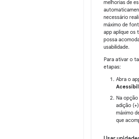
melhorias de e
automaticament
necessário real
máximo de font
app aplique os
possa acomoda
usabilidade.
Para ativar o 
etapas:
Abra o ap
Acessibi
Na opçã
adição (+
máximo de
que acomp
Usar unidades