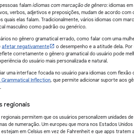
e pessoas falam
idiomas com marcação de gênero
: idiomas em
vos, verbos, adjetivos e preposições, mudam de acordo com 
s quais elas falam. Tradicionalmente, vários idiomas com ma
cal masculino como padrão ou
genérico
.
uários no gênero gramatical errado, como falar com uma mulh
e
afetar negativamente
o desempenho e a atitude dela. Por
reflete corretamente o gênero gramatical do usuário pode me
periência do usuário mais personalizada e natural.
riar uma interface focada no usuário para idiomas com flexão 
 Grammatical Inflection
, que permite adicionar suporte aos g
.
s regionais
 regionais permitem que os usuários personalizem unidades de
mas de numeração. Um europeu que mora nos Estados Unidos p
estejam em Celsius em vez de Fahrenheit e que apps tratem a