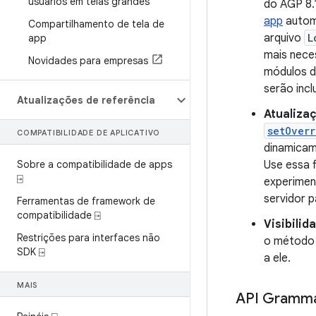
usuários em telas grandes
do AGP 8.
app
automa
Compartilhamento de tela de
arquivo
L
app
mais nece
Novidades para empresas
módulos d
serão incl
Atualizações de referência
Atualiza
setOver
COMPATIBILIDADE DE APLICATIVO
dinamicam
Sobre a compatibilidade de apps
Use essa f
⍈
experiment
servidor p
Ferramentas de framework de
compatibilidade ⍈
Visibilid
Restrições para interfaces não
o métod
SDK ⍈
a ele.
MAIS
API Grammat