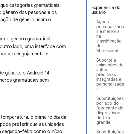
 que categorias gramaticais,
Experiência do
o gênero das pessoas e os
usuário
rcação de gênero usam o
Ações
personalizada
s e melhoria
na
er no gênero gramatical
classificação
do
 outro lado, uma interface com
Sharesheet
lhorar o engajamento e
Suporte a
animações de
voltas
de gênero, o Android 14
preditivas
integradas e
êneros gramaticais sem
personalizada
s
Substituições
por app do
fabricante de
dispositivos
 temperatura, o primeiro dia da
de tela
grande
ode preferir que as unidades
 segunda-feira como o início
Substituições