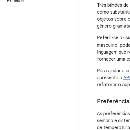
Painéis ⍈
Três bilhões d
como substanti
objetos sobre o
gênero gramati
Referir-se a us
masculino, pod
linguagem que 
fornecer uma ex
Para ajudar a c
apresenta a
API
refatorar o app
Preferência
As preferências
semana e siste
de temperatura 