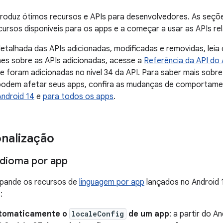
troduz ótimos recursos e APIs para desenvolvedores. As seçõ
ursos disponíveis para os apps e a começar a usar as APIs re
detalhada das APIs adicionadas, modificadas e removidas, leia
hes sobre as APIs adicionadas, acesse a
Referência da API do 
e foram adicionadas no nível 34 da API. Para saber mais sob
podem afetar seus apps, confira as mudanças de comportame
Android 14
e
para todos os apps
.
onalização
idioma por app
xpande os recursos de
linguagem por app
lançados no Android 1
:
utomaticamente o
localeConfig
de um app
: a partir do A