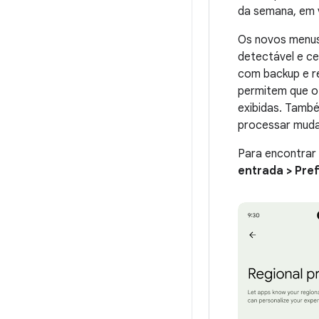
da semana, em 
Os novos menus
detectável e c
com backup e r
permitem que o
exibidas. També
processar muda
Para encontrar
entrada > Pre