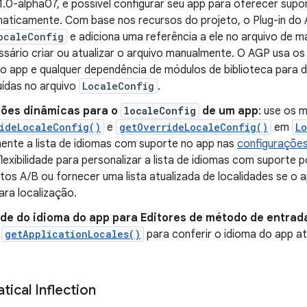
1.0-alpha07, é possível configurar seu app para oferecer supo
ticamente. Com base nos recursos do projeto, o Plug-in do 
ocaleConfig
e adiciona uma referência a ele no arquivo de ma
ssário criar ou atualizar o arquivo manualmente. O AGP usa o
o app e qualquer dependência de módulos de biblioteca para d
uídas no arquivo
LocaleConfig
.
ções dinâmicas para o
localeConfig
de um app
: use os 
rideLocaleConfig()
e
getOverrideLocaleConfig()
em
L
ente a lista de idiomas com suporte no app nas
configurações
lexibilidade para personalizar a lista de idiomas com suporte 
os A/B ou fornecer uma lista atualizada de localidades se o 
ara localização.
ade do idioma do app para Editores de método de entrada
o
getApplicationLocales()
para conferir o idioma do app at
ical Inflection