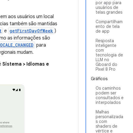
por app para
usuários de
telas grandes
em aos usuários um local
Compartilham
ências também são mantidas
ento de tela
t
e
getFirstDayOfWeek
)
de app
omo as informações são
Resposta
OCALE_CHANGED
para
inteligente
com
egionais mudam.
tecnologia de
LLM no
té
Sistema > Idiomas e
Gboard do
Pixel 8 Pro
Gráficos
Os caminhos
podem ser
consultados e
interpolados
Malhas
personalizada
s com
shaders de
vértice e