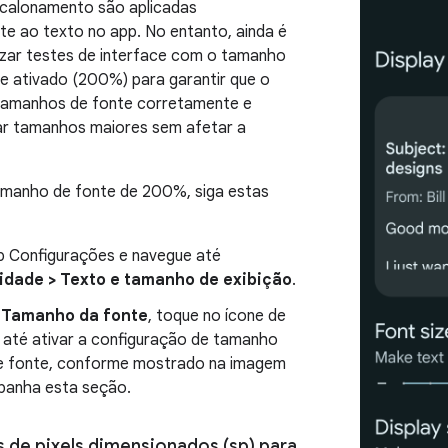
scalonamento são aplicadas
e ao texto no app. No entanto, ainda é
izar testes de interface com o tamanho
e ativado (200%) para garantir que o
 tamanhos de fonte corretamente e
r tamanhos maiores sem afetar a
tamanho de fonte de 200%, siga estas
p Configurações e navegue até
lidade > Texto e tamanho de exibição
.
o
Tamanho da fonte
, toque no ícone de
) até ativar a configuração de tamanho
 fonte, conforme mostrado na imagem
anha esta seção.
 de pixels dimensionados (sp) para