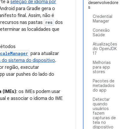
rte a
seleção de idioma por
desenvolvedore
s
Android para Gradle gera o
nifesto final. Assim, não é
Credential
Manager
s recursos nas pastas
res
dos
eterminar as localidades que
Conexão
Saúde
Atualizações
métodos
do OpenJDK
ocaleManager
para atualizar
17
 do sistema do dispositivo
.
Melhorias
por região, executar
para app
stores
app usar pushes do lado do
Pacotes de
metadados
do app
 (IMEs)
: os IMEs podem usar
ual e associar o idioma do IME
Detectar
quando
usuários
fazem
capturas de
tela no
dispositivo