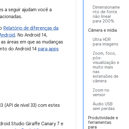
Dimensioname
es a seguir ajudam você a
nto de fonte
lacionadas.
não linear
para 200%
 o
Relatório de diferenças da
Câmera e mídia
Android
. No Android 14,
Ultra HDR
re as áreas em que as mudanças
para imagens
nto do Android 14
para apps
Zoom, foco,
pós-
visualização e
muito mais
nas
extensões de
câmera
Zoom no
sensor
Áudio USB
3 (API de nível 33) com estes
sem perdas
Produtividade e
ferramentas
ndroid Studio Giraffe Canary 7 e
para