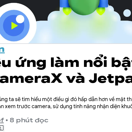
n
ệu ứng làm nổi bậ
ameraX và Jetp
se
ng ta sẽ tìm hiểu một điều gì đó hấp dẫn hơn về mặt thị 
bản xem trước camera, sử dụng tính năng nhận diện khu
f
•
8 phút đọc
1