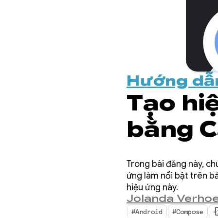
Hướng dẫ
Tạo hi
bằng C
Compo
Trong bài đăng này, chú
ứng làm nổi bật trên 
hiệu ứng này.
Jolanda Verhoe
#Android
#Compose
+