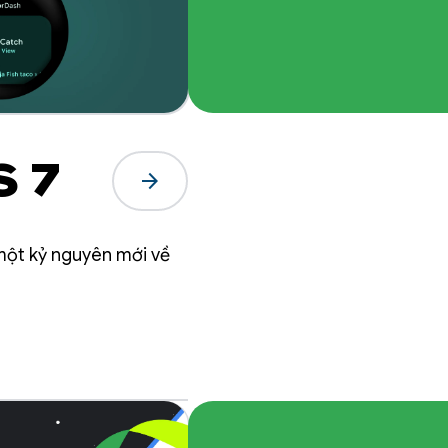
S 7
arrow_forward
 một kỷ nguyên mới về