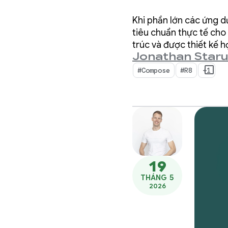
hơn gấ
Khi phần lớn các ứng d
tiêu chuẩn thực tế cho
trúc và được thiết kế h
Jonathan Star
Kotlin.
#Compose
#R8
+1
19
THÁNG 5
2026