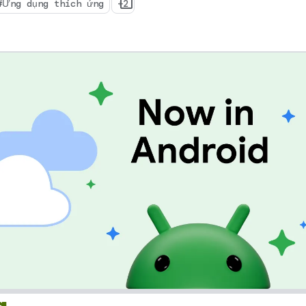
#Ứng dụng thích ứng
+2
hích ứng
g