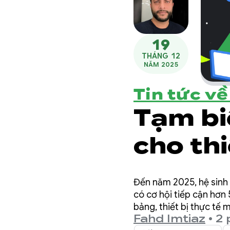
19
THÁNG 12
NĂM 2025
Tin tức v
Tạm bi
cho thi
mừng ứ
Đến năm 2025, hệ sinh t
3 điểm
có cơ hội tiếp cận hơn 
bảng, thiết bị thực tế
Fahd Imtiaz
•
2 
từ năm