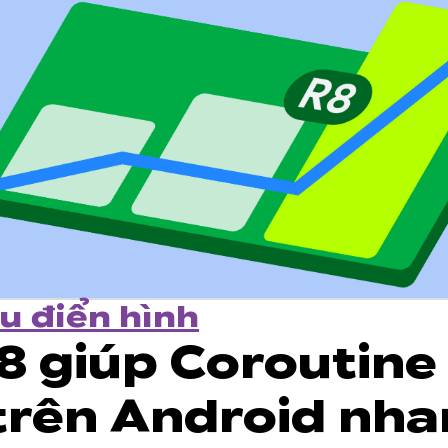
u điển hình
8 giúp Coroutine
 trên Android nh