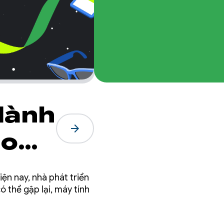
dành
arrow_forward
ào
ng:
iện nay, nhà phát triển
rọng
ó thể gập lại, máy tính
g