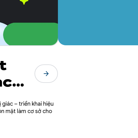
t
arrow_forward
ack
giác – triển khai hiệu
ôn mặt làm cơ sở cho