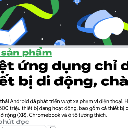
ề sản phẩm
ệt ứng dụng chỉ 
ết bị di động, ch
ng dụng thích ứ
hái Android đã phát triển vượt xa phạm vi điện thoại. H
 cập nhật quan t
500 triệu thiết bị đang hoạt động, bao gồm cả thiết bị c
 mở rộng (XR), Chromebook và ô tô tương thích.
phút đọc
 2025 để tạo ứn