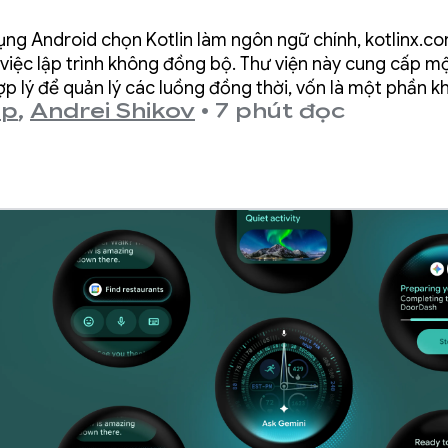
p 2 lần
ụng Android chọn Kotlin làm ngôn ngữ chính, kotlinx.co
 việc lập trình không đồng bộ. Thư viện này cung cấp m
ợp lý để quản lý các luồng đồng thời, vốn là một phần k
up
,
Andrei Shikov
•
7 phút đọc