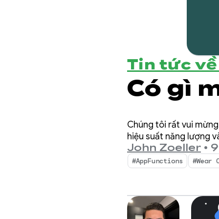
Tin tức v
Có gì 
Chúng tôi rất vui mừng
hiệu suất năng lượng và
John Zoeller
•
9
#AppFunctions
#Wear 