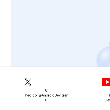
X
Theo dõi @AndroidDev trên
H
X
De