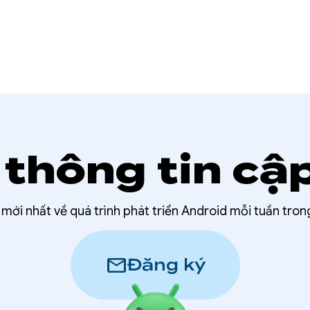
thông tin cậ
t mới nhất về quá trình phát triển Android mỗi tuần tro
mail
Đăng ký