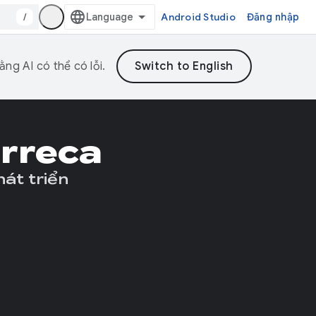
/
Android Studio
Đăng nhập
ng AI có thể có lỗi.
érreca
át triển