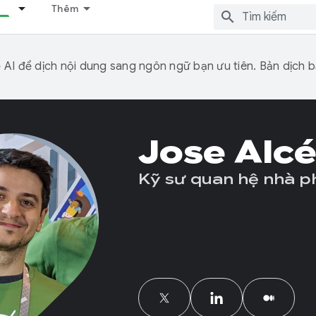
Thêm
I để dịch nội dung sang ngôn ngữ bạn ưu tiên. Bản dịch bằ
Jose Alc
Kỹ sư quan hệ nhà ph