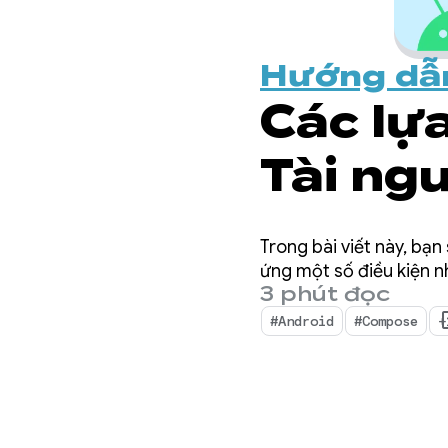
Hướng dẫ
Các lự
Tài ng
trong 
Trong bài viết này, bạ
Compos
ứng một số điều kiện n
3 phút đọc
cập nh
#Android
#Compose
+