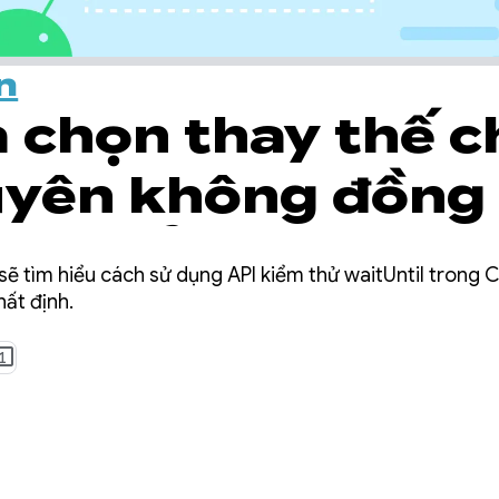
n
a chọn thay thế c
uyên không đồng
các kiểm thử
n sẽ tìm hiểu cách sử dụng API kiểm thử waitUntil tron
e: API waitUntil
hất định.
ật)
1