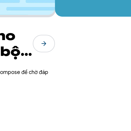
ho
arrow_forward
 bộ
g Compose để chờ đáp
 (đã