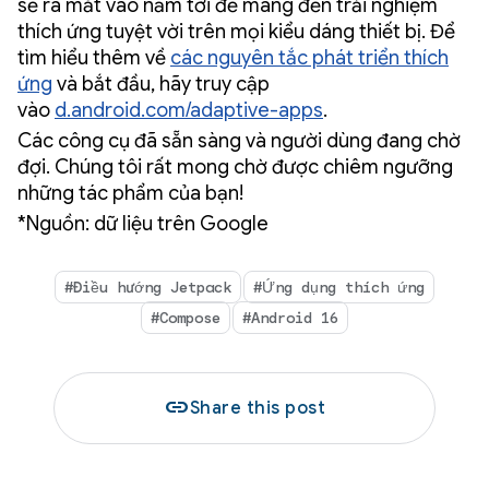
sẽ ra mắt vào năm tới để mang đến trải nghiệm
thích ứng tuyệt vời trên mọi kiểu dáng thiết bị. Để
tìm hiểu thêm về
các nguyên tắc phát triển thích
ứng
và bắt đầu, hãy truy cập
vào
d.android.com/adaptive-apps
.
Các công cụ đã sẵn sàng và người dùng đang chờ
đợi. Chúng tôi rất mong chờ được chiêm ngưỡng
những tác phẩm của bạn!
*Nguồn: dữ liệu trên Google
#Điều hướng Jetpack
#Ứng dụng thích ứng
#Compose
#Android 16
link
Share this post