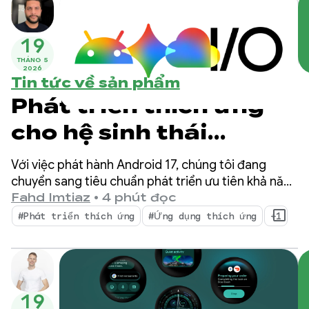
19
THÁNG 5
2026
Tin tức về sản phẩm
Phát triển thích ứng
cho hệ sinh thái
Android ngày càng mở
Với việc phát hành Android 17, chúng tôi đang
rộng
chuyển sang tiêu chuẩn phát triển ưu tiên khả năng
thích ứng. Người dùng không còn chỉ dựa vào một
Fahd Imtiaz
•
4 phút đọc
kiểu dáng thiết bị duy nhất; họ chuyển đổi giữa điện
#Phát triển thích ứng
#Ứng dụng thích ứng
+1
thoại, thiết bị có thể gập lại, máy tính bảng, máy
tính xách tay, màn hình ô tô và môi trường XR sống
động trong suốt cả ngày.
19