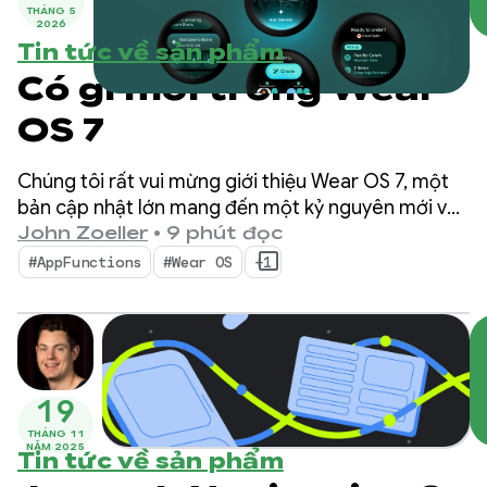
THÁNG 5
2026
Tin tức về sản phẩm
Có gì mới trong Wear
OS 7
Chúng tôi rất vui mừng giới thiệu Wear OS 7, một
bản cập nhật lớn mang đến một kỷ nguyên mới về
hiệu suất năng lượng và trí thông minh cho cả
John Zoeller
•
9 phút đọc
người dùng lẫn nhà phát triển.
#AppFunctions
#Wear OS
+1
19
THÁNG 11
NĂM 2025
Tin tức về sản phẩm