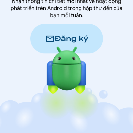
Nhận thông tin chi tiết mới nhất về hoạt động
phát triển trên Android trong hộp thư đến của
bạn mỗi tuần.
mail
Đăng ký