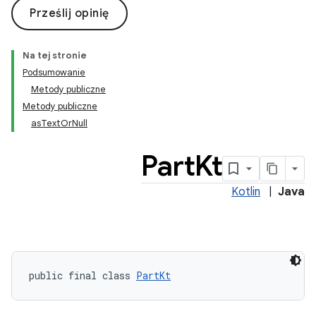
Prześlij opinię
Na tej stronie
Podsumowanie
Metody publiczne
Metody publiczne
asTextOrNull
Part
Kt
Kotlin
|
Java
public final class 
PartKt