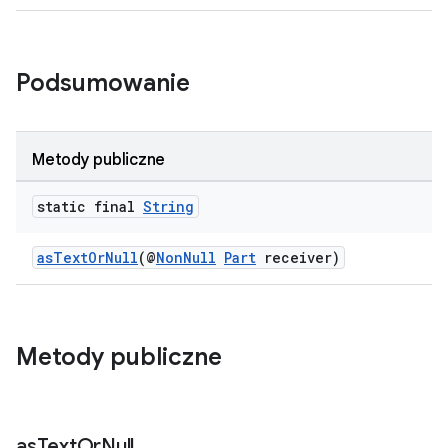
Podsumowanie
Metody publiczne
static final
String
asTextOrNull
(@
NonNull
Part
receiver)
Metody publiczne
as
Text
Or
Null