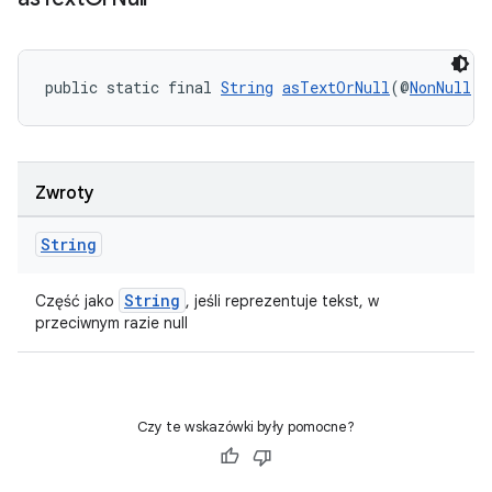
public static final 
String
asTextOrNull
(@
NonNull
P
Zwroty
String
String
Część jako
, jeśli reprezentuje tekst, w
przeciwnym razie null
Czy te wskazówki były pomocne?