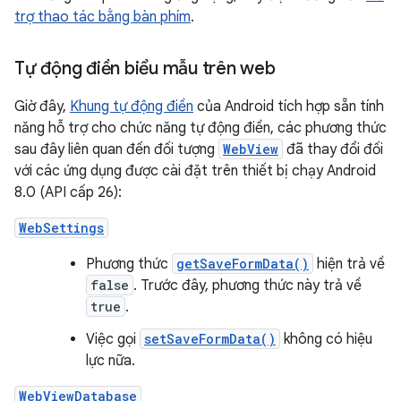
trợ thao tác bằng bàn phím
.
Tự động điền biểu mẫu trên web
Giờ đây,
Khung tự động điền
của Android tích hợp sẵn tính
năng hỗ trợ cho chức năng tự động điền, các phương thức
sau đây liên quan đến đối tượng
WebView
đã thay đổi đối
với các ứng dụng được cài đặt trên thiết bị chạy Android
8.0 (API cấp 26):
WebSettings
Phương thức
getSaveFormData()
hiện trả về
false
. Trước đây, phương thức này trả về
true
.
Việc gọi
setSaveFormData()
không có hiệu
lực nữa.
WebViewDatabase