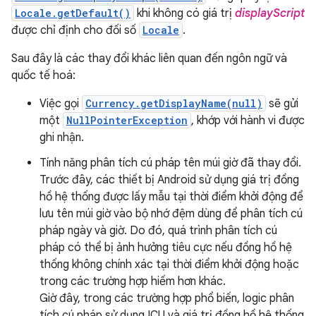
Locale.getDefault()
khi không có giá trị
displayScript
được chỉ định cho đối số
Locale
.
Sau đây là các thay đổi khác liên quan đến ngôn ngữ và
quốc tế hoá:
Việc gọi
Currency.getDisplayName(null)
sẽ gửi
một
NullPointerException
, khớp với hành vi được
ghi nhận.
Tính năng phân tích cú pháp tên múi giờ đã thay đổi.
Trước đây, các thiết bị Android sử dụng giá trị đồng
hồ hệ thống được lấy mẫu tại thời điểm khởi động để
lưu tên múi giờ vào bộ nhớ đệm dùng để phân tích cú
pháp ngày và giờ. Do đó, quá trình phân tích cú
pháp có thể bị ảnh hưởng tiêu cực nếu đồng hồ hệ
thống không chính xác tại thời điểm khởi động hoặc
trong các trường hợp hiếm hơn khác.
Giờ đây, trong các trường hợp phổ biến, logic phân
tích cú pháp sử dụng ICU và giá trị đồng hồ hệ thống