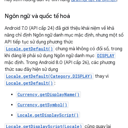
Ngôn ngữ và quốc tế hoá
Android 7.0 (API cấp 24) đã giới thiệu khái niệm về khả
năng chỉ định Ngôn ngữ danh mục mặc định, nhưng một số
API tiếp tục sử dụng phương thức
Locale.getDefault()
chung mà không có đối số, trong
khi đáng lẽ phải sử dụng Ngôn ngữ danh mục
DISPLAY
mặc định. Trong Android 8.0 (API cấp 26), các phương
thức sau đây hiện sử dụng
Locale.getDefault(Category.DISPLAY)
thay vì
Locale.getDefault()
:
Currency.getDisplayName()
Currency.getSymbol()
Locale.getDisplayScript()
Locale.getDisplayScript(Locale)
cũng quay lại