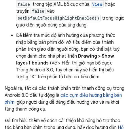
false
trong tệp XML bố cục chứa
View
hoặc
truyền
false
vào
setDefaultFocusHighlightEnabled()
trong logic
giao diện người dùng của ứng dụng.
Để kiểm tra mức độ ảnh hưởng của phương thức
nhập bằng bàn phím đối với tiêu điểm của thành
phần trên giao diện người dùng, bạn có thể bật tuỳ
chọn dành cho nhà phát triển
Drawing > Show
layout bounds
(Vẽ > Hiển thị giới hạn bố cục).
Trong Android 8.0, tuỳ chọn này sẽ hiển thị biểu
tượng "X" trên phần tử hiện có tiêu điểm.
Ngoài ra, tất cả các thành phần trên thanh công cụ trong
Android 8.0 đều tự động là
các cụm điều hướng bằng bàn
phím
, giúp người dùng dễ dàng điều hướng vào và ra khỏi
từng thanh công cụ.
Để tìm hiểu thêm về cách cải thiện khả năng hỗ trợ thao
tác bằng bàn phím trong ứng dụng, hãy đọc hướng dẫn
Hỗ