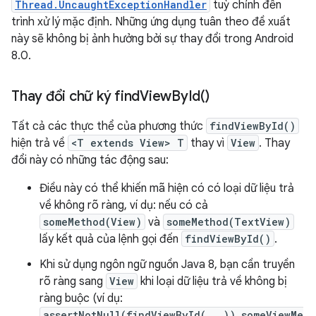
Thread.UncaughtExceptionHandler
tuỳ chỉnh đến
trình xử lý mặc định. Những ứng dụng tuân theo đề xuất
này sẽ không bị ảnh hưởng bởi sự thay đổi trong Android
8.0.
Thay đổi chữ ký
find
View
By
Id(
)
Tất cả các thực thể của phương thức
findViewById()
hiện trả về
<T extends View> T
thay vì
View
. Thay
đổi này có những tác động sau:
Điều này có thể khiến mã hiện có có loại dữ liệu trả
về không rõ ràng, ví dụ: nếu có cả
someMethod(View)
và
someMethod(TextView)
lấy kết quả của lệnh gọi đến
findViewById()
.
Khi sử dụng ngôn ngữ nguồn Java 8, bạn cần truyền
rõ ràng sang
View
khi loại dữ liệu trả về không bị
ràng buộc (ví dụ:
assertNotNull(findViewById(...)).someViewMe