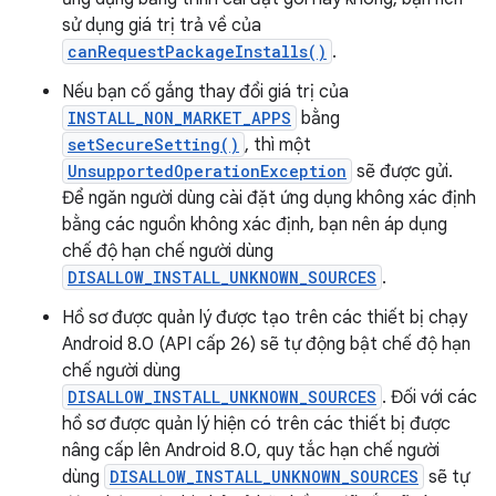
sử dụng giá trị trả về của
canRequestPackageInstalls()
.
Nếu bạn cố gắng thay đổi giá trị của
INSTALL_NON_MARKET_APPS
bằng
setSecureSetting()
, thì một
UnsupportedOperationException
sẽ được gửi.
Để ngăn người dùng cài đặt ứng dụng không xác định
bằng các nguồn không xác định, bạn nên áp dụng
chế độ hạn chế người dùng
DISALLOW_INSTALL_UNKNOWN_SOURCES
.
Hồ sơ được quản lý được tạo trên các thiết bị chạy
Android 8.0 (API cấp 26) sẽ tự động bật chế độ hạn
chế người dùng
DISALLOW_INSTALL_UNKNOWN_SOURCES
. Đối với các
hồ sơ được quản lý hiện có trên các thiết bị được
nâng cấp lên Android 8.0, quy tắc hạn chế người
dùng
DISALLOW_INSTALL_UNKNOWN_SOURCES
sẽ tự