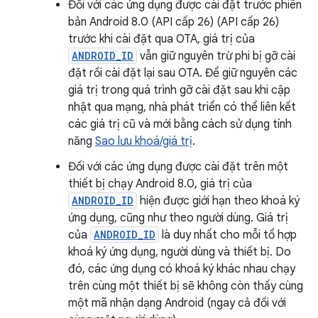
Đối với các ứng dụng được cài đặt trước phiên
bản Android 8.0 (API cấp 26) (API cấp 26)
trước khi cài đặt qua OTA, giá trị của
ANDROID_ID
vẫn giữ nguyên trừ phi bị gỡ cài
đặt rồi cài đặt lại sau OTA. Để giữ nguyên các
giá trị trong quá trình gỡ cài đặt sau khi cập
nhật qua mạng, nhà phát triển có thể liên kết
các giá trị cũ và mới bằng cách sử dụng tính
năng
Sao lưu khoá/giá trị
.
Đối với các ứng dụng được cài đặt trên một
thiết bị chạy Android 8.0, giá trị của
ANDROID_ID
hiện được giới hạn theo khoá ký
ứng dụng, cũng như theo người dùng. Giá trị
của
ANDROID_ID
là duy nhất cho mỗi tổ hợp
khoá ký ứng dụng, người dùng và thiết bị. Do
đó, các ứng dụng có khoá ký khác nhau chạy
trên cùng một thiết bị sẽ không còn thấy cùng
một mã nhận dạng Android (ngay cả đối với