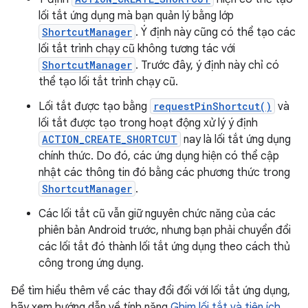
lối tắt ứng dụng mà bạn quản lý bằng lớp
ShortcutManager
. Ý định này cũng có thể tạo các
lối tắt trình chạy cũ không tương tác với
ShortcutManager
. Trước đây, ý định này chỉ có
thể tạo lối tắt trình chạy cũ.
Lối tắt được tạo bằng
requestPinShortcut()
và
lối tắt được tạo trong hoạt động xử lý ý định
ACTION_CREATE_SHORTCUT
nay là lối tắt ứng dụng
chính thức. Do đó, các ứng dụng hiện có thể cập
nhật các thông tin đó bằng các phương thức trong
ShortcutManager
.
Các lối tắt cũ vẫn giữ nguyên chức năng của các
phiên bản Android trước, nhưng bạn phải chuyển đổi
các lối tắt đó thành lối tắt ứng dụng theo cách thủ
công trong ứng dụng.
Để tìm hiểu thêm về các thay đổi đối với lối tắt ứng dụng,
hãy xem hướng dẫn về tính năng
Ghim lối tắt và tiện ích
.