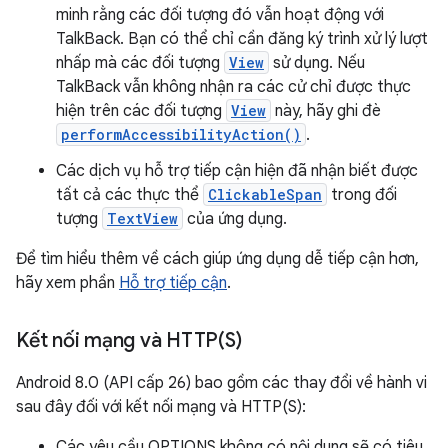
minh rằng các đối tượng đó vẫn hoạt động với
TalkBack. Bạn có thể chỉ cần đăng ký trình xử lý lượt
nhấp mà các đối tượng
View
sử dụng. Nếu
TalkBack vẫn không nhận ra các cử chỉ được thực
hiện trên các đối tượng
View
này, hãy ghi đè
performAccessibilityAction()
.
Các dịch vụ hỗ trợ tiếp cận hiện đã nhận biết được
tất cả các thực thể
ClickableSpan
trong đối
tượng
TextView
của ứng dụng.
Để tìm hiểu thêm về cách giúp ứng dụng dễ tiếp cận hơn,
hãy xem phần
Hỗ trợ tiếp cận
.
Kết nối mạng và
HTTP(
S)
Android 8.0 (API cấp 26) bao gồm các thay đổi về hành vi
sau đây đối với kết nối mạng và HTTP(S):
Các yêu cầu OPTIONS không có nội dung sẽ có tiêu