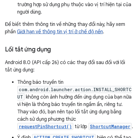
trường hợp sử dụng phụ thuộc vào vị trí hiện tại của
người dùng.
Để biết thêm thông tin về những thay đổi này, hãy xem
phần
Giới hạn về thông tin vị trí ở chế độ nền
.
Lối tắt ứng dụng
Android 8.0 (API cấp 26) có các thay đổi sau đối với lối
tắt ứng dụng:
Thông báo truyền tin
com.android.launcher.action.INSTALL_SHORTC
UT
không còn ảnh hưởng đến ứng dụng của bạn nữa
vì hiện là thông báo truyền tin ngầm ẩn, riêng tư.
Thay vào đó, bạn nên tạo lối tắt ứng dụng bằng
cách sử dụng phương thức
requestPinShortcut()
từ lớp
ShortcutManager
.
Ý định
ACTION_CREATE_SHORTCUT
hiện có thể tạo