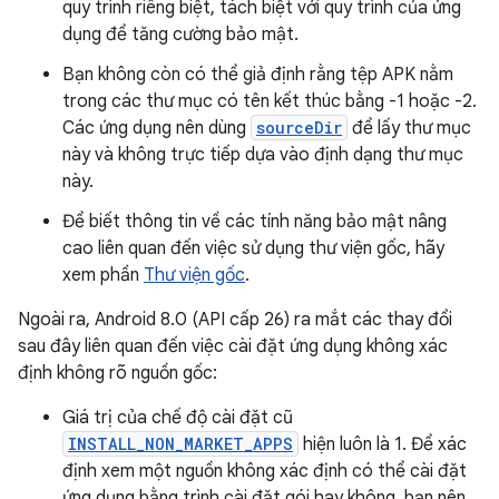
quy trình riêng biệt, tách biệt với quy trình của ứng
dụng để tăng cường bảo mật.
Bạn không còn có thể giả định rằng tệp APK nằm
trong các thư mục có tên kết thúc bằng -1 hoặc -2.
Các ứng dụng nên dùng
sourceDir
để lấy thư mục
này và không trực tiếp dựa vào định dạng thư mục
này.
Để biết thông tin về các tính năng bảo mật nâng
cao liên quan đến việc sử dụng thư viện gốc, hãy
xem phần
Thư viện gốc
.
Ngoài ra, Android 8.0 (API cấp 26) ra mắt các thay đổi
sau đây liên quan đến việc cài đặt ứng dụng không xác
định không rõ nguồn gốc:
Giá trị của chế độ cài đặt cũ
INSTALL_NON_MARKET_APPS
hiện luôn là 1. Để xác
định xem một nguồn không xác định có thể cài đặt
ứng dụng bằng trình cài đặt gói hay không, bạn nên