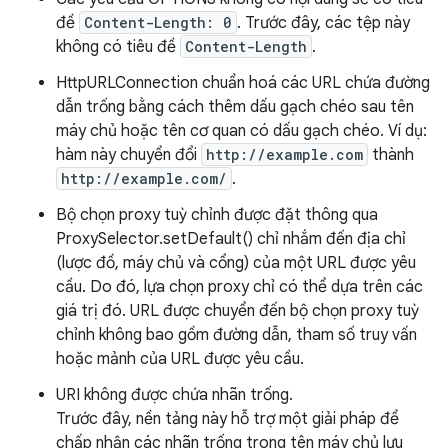
đề
Content-Length: 0
. Trước đây, các tệp này
không có tiêu đề
Content-Length
.
HttpURLConnection chuẩn hoá các URL chứa đường
dẫn trống bằng cách thêm dấu gạch chéo sau tên
máy chủ hoặc tên cơ quan có dấu gạch chéo. Ví dụ:
hàm này chuyển đổi
http://example.com
thành
http://example.com/
.
Bộ chọn proxy tuỳ chỉnh được đặt thông qua
ProxySelector.setDefault() chỉ nhắm đến địa chỉ
(lược đồ, máy chủ và cổng) của một URL được yêu
cầu. Do đó, lựa chọn proxy chỉ có thể dựa trên các
giá trị đó. URL được chuyển đến bộ chọn proxy tuỳ
chỉnh không bao gồm đường dẫn, tham số truy vấn
hoặc mảnh của URL được yêu cầu.
URI không được chứa nhãn trống.
Trước đây, nền tảng này hỗ trợ một giải pháp để
chấp nhận các nhãn trống trong tên máy chủ lưu