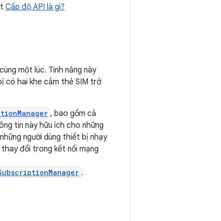
ết
Cấp độ API là gì?
cùng một lúc. Tính năng này
bị có hai khe cắm thẻ SIM trở
ptionManager
, bao gồm cả
hông tin này hữu ích cho những
 những người dùng thiết bị nhạy
 thay đổi trong kết nối mạng
SubscriptionManager
.