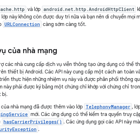
pache.http
và lớp
android.net.http.AndroidHttpClient
k
c lớp này không còn được duy trì nữa và bạn nên di chuyển mọi
ớp
URLConnection
càng sớm càng tốt.
vụ của nhà mạng
trợ các nhà cung cấp dịch vụ viễn thông tạo ứng dụng có thể t
ên thiết bị Android. Các API này cung cấp một cách an toàn v
riển thực hiện những nhiệm vụ này và được phân phối thông q
 này phải được ký bằng một chứng chỉ khớp với chứng chỉ tro
 bị.
ụ của nhà mạng đã được thêm vào lớp
TelephonyManager
, l
gingService
mới. Các ứng dụng có thể kiểm tra quyền truy cậ
c
hasCarrierPrivileges()
. Các ứng dụng gọi các API này m
urityException
.