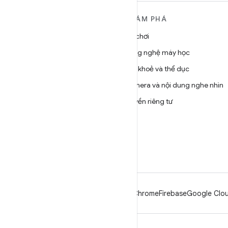
TÌM HIỂU THÊM VỀ
KHÁM PHÁ
ANDROID
Trò chơi
Android
Công nghệ máy học
Android dành cho doanh
Sức khoẻ và thể dục
nghiệp
Camera và nội dung nghe nhìn
Bảo mật
Quyền riêng tư
Source
5G
Tin tức
Blog
Podcast
Android
Chrome
Firebase
Google Clou