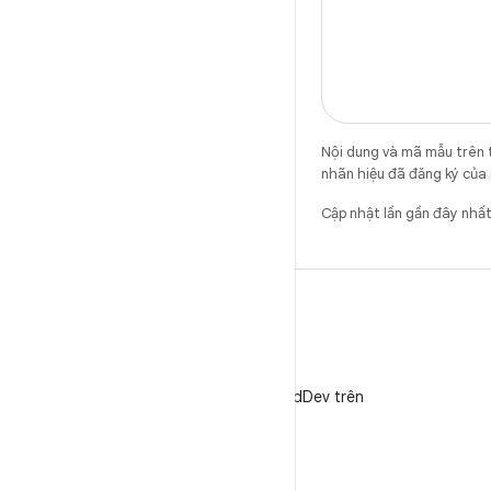
Nội dung và mã mẫu trên 
nhãn hiệu đã đăng ký của 
Cập nhật lần gần đây nh
X
Theo dõi @AndroidDev trên
X