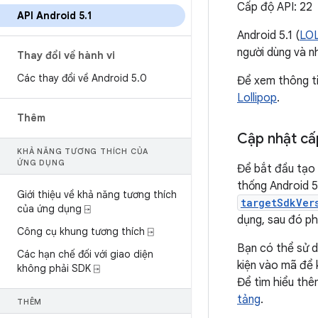
Cấp độ API: 22
API Android 5
.
1
Android 5.1 (
LO
người dùng và nh
Thay đổi về hành vi
Các thay đổi về Android 5
.
0
Để xem thông ti
Lollipop
.
Thêm
Cập nhật cấ
KHẢ NĂNG TƯƠNG THÍCH CỦA
ỨNG DỤNG
Để bắt đầu tạo 
thống Android 5
Giới thiệu về khả năng tương thích
targetSdkVer
của ứng dụng ⍈
dụng, sau đó ph
Công cụ khung tương thích ⍈
Bạn có thể sử d
Các hạn chế đối với giao diện
kiện vào mã để 
không phải SDK ⍈
Để tìm hiểu thê
tảng
.
THÊM