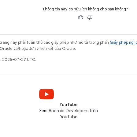
Thông tin này có hữu ích không cho bạn không?
trang này phải tuân thủ các giấy phép như mô tả trong phần
Giấy phép nội 
Oracle và/hoặc đơn vị liên kết của Oracle.
ất: 2025-07-27 UTC.
YouTube
Xem Android Developers trên
YouTube