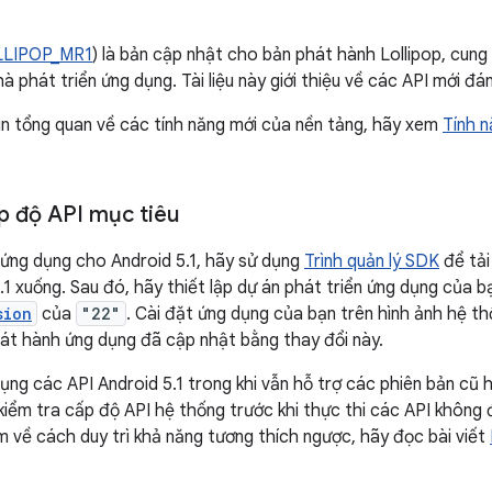
LLIPOP_MR1
) là bản cập nhật cho bản phát hành Lollipop, cung
à phát triển ứng dụng. Tài liệu này giới thiệu về các API mới đá
n tổng quan về các tính năng mới của nền tảng, hãy xem
Tính n
p độ API mục tiêu
ứng dụng cho Android 5.1, hãy sử dụng
Trình quản lý SDK
để tải
.1 xuống. Sau đó, hãy thiết lập dự án phát triển ứng dụng của 
sion
của
"22"
. Cài đặt ứng dụng của bạn trên hình ảnh hệ th
át hành ứng dụng đã cập nhật bằng thay đổi này.
ụng các API Android 5.1 trong khi vẫn hỗ trợ các phiên bản cũ
kiểm tra cấp độ API hệ thống trước khi thực thi các API không
m về cách duy trì khả năng tương thích ngược, hãy đọc bài viết