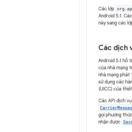
Các lớp
org.a
Android 5.1. Cá
này sang các l
Các dịch 
Android 5.1 hỗ 
của nhà mạng tr
nhà mạng phát t
sử dụng các hàm
(UICC) của thiết
Các API dịch v
CarrierMessa
gọi phương thứ
nhận được
Sec