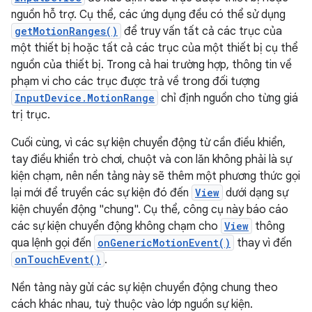
nguồn hỗ trợ. Cụ thể, các ứng dụng đều có thể sử dụng
getMotionRanges()
để truy vấn tất cả các trục của
một thiết bị hoặc tất cả các trục của một thiết bị cụ thể
nguồn của thiết bị. Trong cả hai trường hợp, thông tin về
phạm vi cho các trục được trả về trong đối tượng
InputDevice.MotionRange
chỉ định nguồn cho từng giá
trị trục.
Cuối cùng, vì các sự kiện chuyển động từ cần điều khiển,
tay điều khiển trò chơi, chuột và con lăn không phải là sự
kiện chạm, nên nền tảng này sẽ thêm một phương thức gọi
lại mới để truyền các sự kiện đó đến
View
dưới dạng sự
kiện chuyển động "chung". Cụ thể, công cụ này báo cáo
các sự kiện chuyển động không chạm cho
View
thông
qua lệnh gọi đến
onGenericMotionEvent()
thay vì đến
onTouchEvent()
.
Nền tảng này gửi các sự kiện chuyển động chung theo
cách khác nhau, tuỳ thuộc vào lớp nguồn sự kiện.