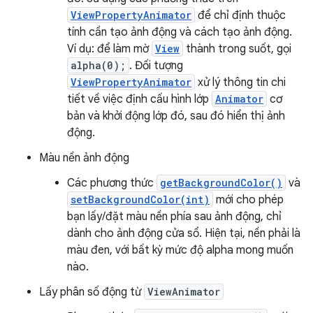
ViewPropertyAnimator
để chỉ định thuộc
tính cần tạo ảnh động và cách tạo ảnh động.
Ví dụ: để làm mờ
View
thành trong suốt, gọi
alpha(0);
. Đối tượng
ViewPropertyAnimator
xử lý thông tin chi
tiết về việc định cấu hình lớp
Animator
cơ
bản và khởi động lớp đó, sau đó hiển thị ảnh
động.
Màu nền ảnh động
Các phương thức
getBackgroundColor()
và
setBackgroundColor(int)
mới cho phép
bạn lấy/đặt màu nền phía sau ảnh động, chỉ
dành cho ảnh động cửa sổ. Hiện tại, nền phải là
màu đen, với bất kỳ mức độ alpha mong muốn
nào.
Lấy phân số động từ
ViewAnimator