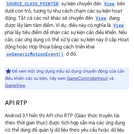
SOURCE_CLASS_POINTER
sự kiện chuyển đến
View
bên
dưới con trỏ, tương tự như cách chạm các sự kiện hoạt
động. Tất cả các nút khác sẽ chuyển đến
View
đang
được lấy làm tâm điểm. Ví dụ: điều này có nghĩa là
View
phải lấy tiêu điểm để nhận các sự kiện cần điều khiển. Nếu
cần, các ứng dụng có thể xử lý các sự kiện này ở cấp Hoạt
động hoặc Hộp thoại bằng cách triển khai
onGenericMotionEvent()
ở đó.
Để xem một ứng dụng mẫu sử dụng chuyển động của cần
điều khiển các sự kiện, hãy xem
GameControllerInput
và
GameView
.
API RTP
Android 3.1 hiển thị API cho RTP (Giao thức truyền tải
theo thời gian thực) được tích hợp sẵn mà các ứng dụng
có thể dùng để quản lý dữ liệu theo yêu cầu hoặc dữ liệu