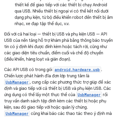
thiết kế để giao tiếp với các thiết bị chạy Android
qua USB. Nhiều thiết bị ngoại vi có thể kết nối dưới
dạng phụ kiện, từ bộ điều khiển robot đến thiết bị âm
nhạc, xe đạp tập thể dục, v.v.
Đối với cả hai loại — thiết bị USB và phụ kiện USB — API
USB của nền tảng hỗ trợ khám phá bằng thông báo truyền
tin có ý định khi được đính kèm hoặc tách rời, cũng như
các giao diện tiêu chuẩn, điểm cuối và chế độ chuyển
(điều khiển, hàng loạt và gián đoạn).
Các API USB có trong gói
android.hardware.usb
.
Chiến lược phát hành đĩa đơn lớp trung tâm là
UsbManager
, cung cấp các phương thức trợ giúp để xác
định và giao tiếp với cả thiết bị USB và phụ kiện USB. Các
ứng dụng có thể lấy một thực thể của
UsbManager
rồi
truy vấn danh sách tệp đính kèm các thiết bị hoặc phụ
kiện, sau đó giao tiếp với hoặc quản lý chúng.
UsbManager
cũng khai báo các thao tác theo ý định mà