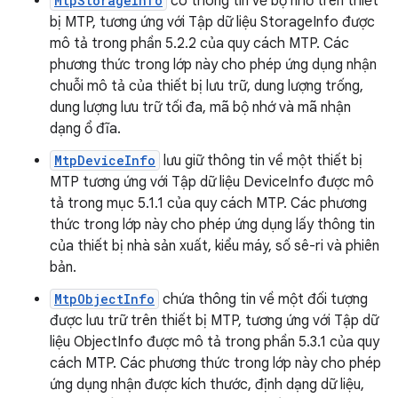
MtpStorageInfo
có thông tin về bộ nhớ trên thiết
bị MTP, tương ứng với Tập dữ liệu StorageInfo được
mô tả trong phần 5.2.2 của quy cách MTP. Các
phương thức trong lớp này cho phép ứng dụng nhận
chuỗi mô tả của thiết bị lưu trữ, dung lượng trống,
dung lượng lưu trữ tối đa, mã bộ nhớ và mã nhận
dạng ổ đĩa.
MtpDeviceInfo
lưu giữ thông tin về một thiết bị
MTP tương ứng với Tập dữ liệu DeviceInfo được mô
tả trong mục 5.1.1 của quy cách MTP. Các phương
thức trong lớp này cho phép ứng dụng lấy thông tin
của thiết bị nhà sản xuất, kiểu máy, số sê-ri và phiên
bản.
MtpObjectInfo
chứa thông tin về một đối tượng
được lưu trữ trên thiết bị MTP, tương ứng với Tập dữ
liệu ObjectInfo được mô tả trong phần 5.3.1 của quy
cách MTP. Các phương thức trong lớp này cho phép
ứng dụng nhận được kích thước, định dạng dữ liệu,