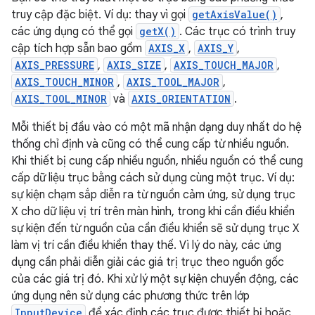
truy cập đặc biệt. Ví dụ: thay vì gọi
getAxisValue()
,
các ứng dụng có thể gọi
getX()
. Các trục có trình truy
cập tích hợp sẵn bao gồm
AXIS_X
,
AXIS_Y
,
AXIS_PRESSURE
,
AXIS_SIZE
,
AXIS_TOUCH_MAJOR
,
AXIS_TOUCH_MINOR
,
AXIS_TOOL_MAJOR
,
AXIS_TOOL_MINOR
và
AXIS_ORIENTATION
.
Mỗi thiết bị đầu vào có một mã nhận dạng duy nhất do hệ
thống chỉ định và cũng có thể cung cấp từ nhiều nguồn.
Khi thiết bị cung cấp nhiều nguồn, nhiều nguồn có thể cung
cấp dữ liệu trục bằng cách sử dụng cùng một trục. Ví dụ:
sự kiện chạm sắp diễn ra từ nguồn cảm ứng, sử dụng trục
X cho dữ liệu vị trí trên màn hình, trong khi cần điều khiển
sự kiện đến từ nguồn của cần điều khiển sẽ sử dụng trục X
làm vị trí cần điều khiển thay thế. Vì lý do này, các ứng
dụng cần phải diễn giải các giá trị trục theo nguồn gốc
của các giá trị đó. Khi xử lý một sự kiện chuyển động, các
ứng dụng nên sử dụng các phương thức trên lớp
InputDevice
để xác định các trục được thiết bị hoặc