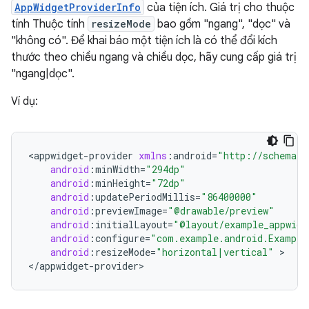
AppWidgetProviderInfo
của tiện ích. Giá trị cho thuộc
tính Thuộc tính
resizeMode
bao gồm "ngang", "dọc" và
"không có". Để khai báo một tiện ích là có thể đổi kích
thước theo chiều ngang và chiều dọc, hãy cung cấp giá trị
"ngang|dọc".
Ví dụ:
<
appwidget
-
provider
xmlns
:
android
=
"http://schemas.
android
:
minWidth
=
"294dp"
android
:
minHeight
=
"72dp"
android
:
updatePeriodMillis
=
"86400000"
android
:
previewImage
=
"@drawable/preview"
android
:
initialLayout
=
"@layout/example_appwidg
android
:
configure
=
"com.example.android.Example
android
:
resizeMode
=
"horizontal|vertical"
>

<
/
appwidget
-
provider
>