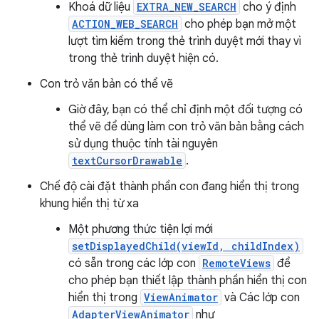
Khoá dữ liệu
EXTRA_NEW_SEARCH
cho ý định
ACTION_WEB_SEARCH
cho phép bạn mở một
lượt tìm kiếm trong thẻ trình duyệt mới thay vì
trong thẻ trình duyệt hiện có.
Con trỏ văn bản có thể vẽ
Giờ đây, bạn có thể chỉ định một đối tượng có
thể vẽ để dùng làm con trỏ văn bản bằng cách
sử dụng thuộc tính tài nguyên
textCursorDrawable
.
Chế độ cài đặt thành phần con đang hiển thị trong
khung hiển thị từ xa
Một phương thức tiện lợi mới
setDisplayedChild(viewId, childIndex)
có sẵn trong các lớp con
RemoteViews
để
cho phép bạn thiết lập thành phần hiển thị con
hiển thị trong
ViewAnimator
và Các lớp con
AdapterViewAnimator
như