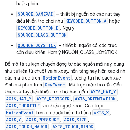
hoặc phím.
SOURCE_GAMEPAD
– thiết bị nguồn có các nút tay
điều khiển trò chơi như
KEYCODE_BUTTON_A
hoặc
KEYCODE_BUTTON_B
. Ngụ ý
SOURCE_CLASS_BUTTON
SOURCE_JOYSTICK
– thiết bị nguồn có các trục
cần điều khiển. Hàm ý NGUỒN_CLASS_JOYSTICK.
Để mô tả sự kiện chuyển động từ các nguồn mới này, cũng
như sự kiện từ chuột và bi xoay, nền tảng này hiện xác định
các mã trục trên
MotionEvent
, tương tự như cách xác
định mã phím trên
KeyEvent
. Mã trục mới cho cần điều
khiển và tay điều khiển trò chơi bao gồm
AXIS_HAT_X
,
AXIS_HAT_Y
,
AXIS_RTRIGGER
,
AXIS_ORIENTATION
,
AXIS_THROTTLE
và nhiều người khác. Các trục
MotionEvent
hiện có được biểu thị bằng
AXIS_X
,
AXIS_Y
,
AXIS_PRESSURE
,
AXIS_SIZE
,
AXIS_TOUCH_MAJOR
,
AXIS_TOUCH_MINOR
,