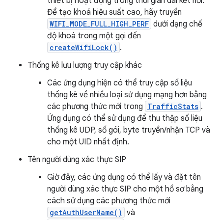
thiết bị hoạt động trong thời gian dài kết nối.
Để tạo khoá hiệu suất cao, hãy truyền
WIFI_MODE_FULL_HIGH_PERF
dưới dạng chế
độ khoá trong một gọi đến
createWifiLock()
.
Thống kê lưu lượng truy cập khác
Các ứng dụng hiện có thể truy cập số liệu
thống kê về nhiều loại sử dụng mạng hơn bằng
các phương thức mới trong
TrafficStats
.
Ứng dụng có thể sử dụng để thu thập số liệu
thống kê UDP, số gói, byte truyền/nhận TCP và
cho một UID nhất định.
Tên người dùng xác thực SIP
Giờ đây, các ứng dụng có thể lấy và đặt tên
người dùng xác thực SIP cho một hồ sơ bằng
cách sử dụng các phương thức mới
getAuthUserName()
và