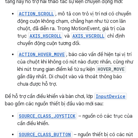
tảng này hỗ trợ hai thao tác sự kiện chuyển động mới:
ACTION_SCROLL
, mô tả con trỏ vị trí nơi có chuyển
động cuộn không chạm, chẳng hạn như từ con lăn
chuột, đã diễn ra. Trong MotionEvent, giá trị của
trục
AXIS_HSCROLL
và
AXIS_VSCROLL
chỉ định
chuyển động cuộn tương đối.
ACTION_HOVER_MOVE
, báo cáo vấn đề hiện tại vị trí
của chuột khi không có nút nào được nhấn, cũng như
khi nút trung gian điểm kể từ sự kiện
HOVER_MOVE
gần đây nhất. Di chuột vào và thoát thông báo
chưa được hỗ trợ.
Để hỗ trợ cần điều khiển và bàn chơi, lớp
InputDevice
bao gồm các nguồn thiết bị đầu vào mới sau:
SOURCE_CLASS_JOYSTICK
– nguồn có các trục của
cần điều khiển.
SOURCE_CLASS_BUTTON
– nguồn thiết bị có các nút