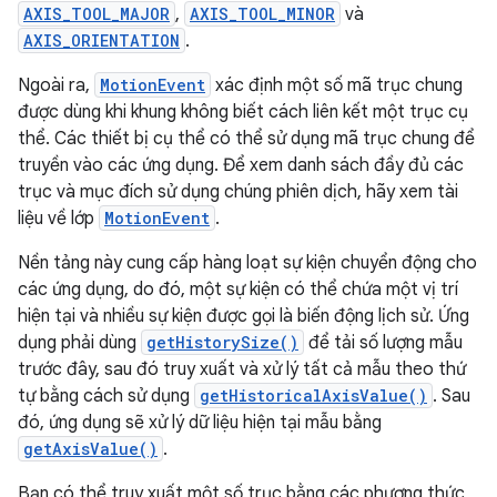
AXIS_TOOL_MAJOR
,
AXIS_TOOL_MINOR
và
AXIS_ORIENTATION
.
Ngoài ra,
MotionEvent
xác định một số mã trục chung
được dùng khi khung không biết cách liên kết một trục cụ
thể. Các thiết bị cụ thể có thể sử dụng mã trục chung để
truyền vào các ứng dụng. Để xem danh sách đầy đủ các
trục và mục đích sử dụng chúng phiên dịch, hãy xem tài
liệu về lớp
MotionEvent
.
Nền tảng này cung cấp hàng loạt sự kiện chuyển động cho
các ứng dụng, do đó, một sự kiện có thể chứa một vị trí
hiện tại và nhiều sự kiện được gọi là biến động lịch sử. Ứng
dụng phải dùng
getHistorySize()
để tải số lượng mẫu
trước đây, sau đó truy xuất và xử lý tất cả mẫu theo thứ
tự bằng cách sử dụng
getHistoricalAxisValue()
. Sau
đó, ứng dụng sẽ xử lý dữ liệu hiện tại mẫu bằng
getAxisValue()
.
Bạn có thể truy xuất một số trục bằng các phương thức