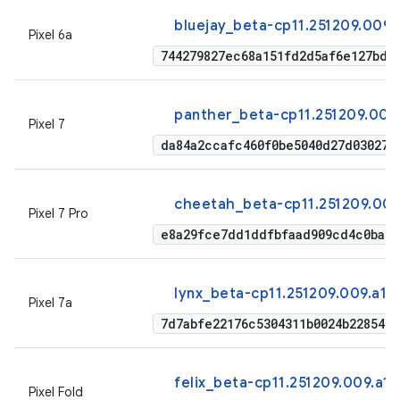
bluejay_beta-cp11.251209.009-
Pixel 6a
744279827ec68a151fd2d5af6e127bd3
panther_beta-cp11.251209.009
Pixel 7
da84a2ccafc460f0be5040d27d03027f
cheetah_beta-cp11.251209.009
Pixel 7 Pro
e8a29fce7dd1ddfbfaad909cd4c0ba18
lynx_beta-cp11.251209.009.a1-
Pixel 7a
7d7abfe22176c5304311b0024b22854b
felix_beta-cp11.251209.009.a1
Pixel Fold