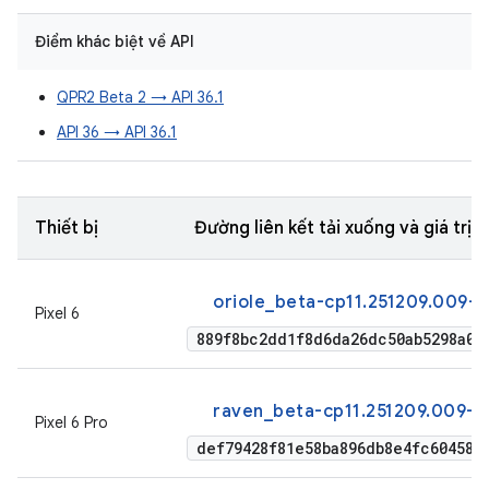
Điểm khác biệt về API
QPR2 Beta 2 → API 36.1
API 36 → API 36.1
Thiết bị
Đường liên kết tải xuống và giá trị
oriole_beta-cp11.251209.009-f
Pixel 6
889f8bc2dd1f8d6da26dc50ab5298a07
raven_beta-cp11.251209.009-f
Pixel 6 Pro
def79428f81e58ba896db8e4fc604582