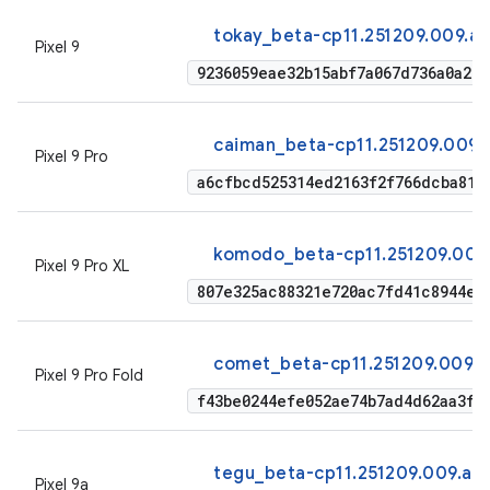
tokay_beta-cp11.251209.009.a1
Pixel 9
9236059eae32b15abf7a067d736a0a21
caiman_beta-cp11.251209.009.a
Pixel 9 Pro
a6cfbcd525314ed2163f2f766dcba81e
komodo_beta-cp11.251209.009.
Pixel 9 Pro XL
807e325ac88321e720ac7fd41c8944e9
comet_beta-cp11.251209.009.a
Pixel 9 Pro Fold
f43be0244efe052ae74b7ad4d62aa3f8
tegu_beta-cp11.251209.009.a1
Pixel 9a