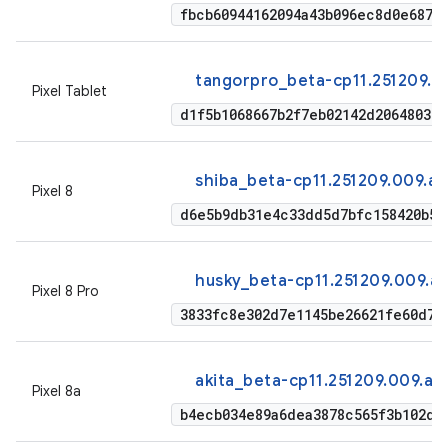
fbcb60944162094a43b096ec8d0e687b
tangorpro_beta-cp11.251209.00
Pixel Tablet
d1f5b1068667b2f7eb02142d206480369
shiba_beta-cp11.251209.009.a1
Pixel 8
d6e5b9db31e4c33dd5d7bfc158420b54
husky_beta-cp11.251209.009.a1
Pixel 8 Pro
3833fc8e302d7e1145be26621fe60d7f
akita_beta-cp11.251209.009.a1
Pixel 8a
b4ecb034e89a6dea3878c565f3b102d6