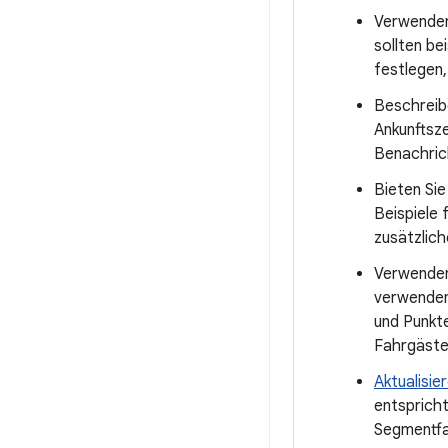
Verwenden 
sollten be
festlegen,
Beschreibe
Ankunftsze
Benachrich
Bieten Sie
Beispiele 
zusätzlich
Verwende
verwenden,
und Punkte
Fahrgäste
Aktualisie
entspricht
Segmentfar