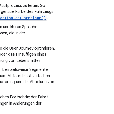
Kaufprozess zu leiten. So
st genaue Farbe des Fahrzeugs
ication.setLargeIcon()
.
n und klaren Sprache.
en, die in der
ie die User Journey optimieren.
 oder das Hinzufügen eines
erung von Lebensmitteln.
n beispielsweise Segmente
nem Mitfahrdienst zu färben,
Lieferung und die Abholung von
ichen Fortschritt der Fahrt
ungen in Änderungen der