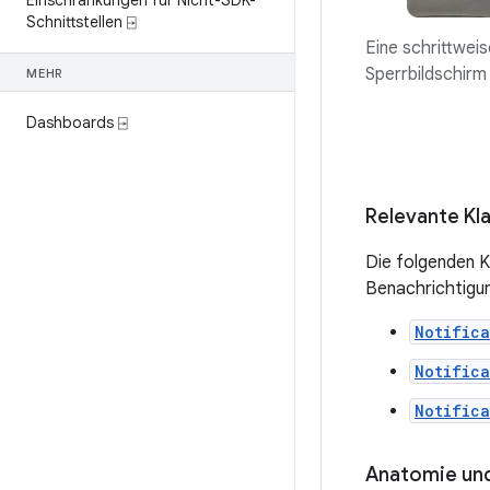
Einschränkungen für Nicht-SDK-
Schnittstellen ⍈
Eine schrittwei
Sperrbildschirm
MEHR
Dashboards ⍈
Relevante Kl
Die folgenden K
Benachrichtigun
Notifica
Notifica
Notifica
Anatomie un