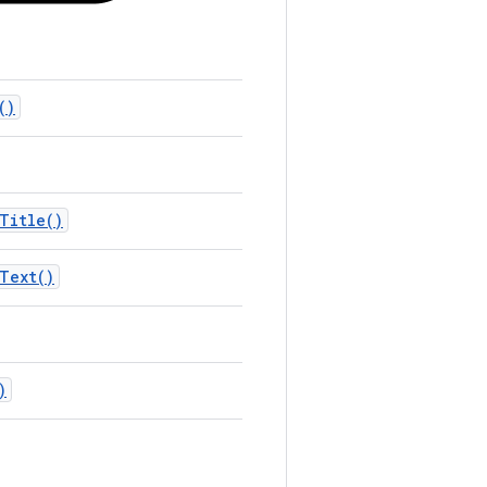
()
Title()
Text()
)