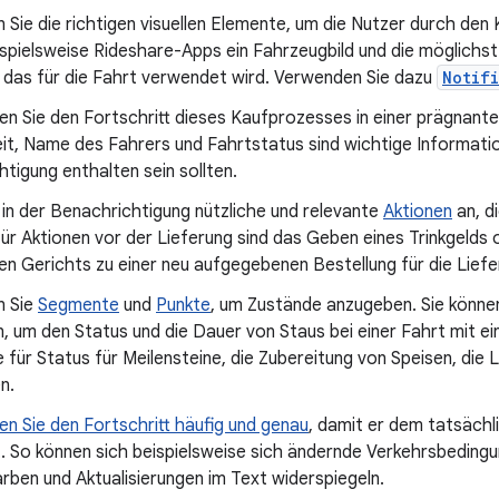
Sie die richtigen visuellen Elemente, um die Nutzer durch den 
ispielsweise Rideshare-Apps ein Fahrzeugbild und die möglich
 das für die Fahrt verwendet wird. Verwenden Sie dazu
Notif
n Sie den Fortschritt dieses Kaufprozesses in einer prägnante
it, Name des Fahrers und Fahrtstatus sind wichtige Information
tigung enthalten sein sollten.
 in der Benachrichtigung nützliche und relevante
Aktionen
an, d
für Aktionen vor der Lieferung sind das Geben eines Trinkgelds
en Gerichts zu einer neu aufgegebenen Bestellung für die Lief
n Sie
Segmente
und
Punkte
, um Zustände anzugeben. Sie könne
 um den Status und die Dauer von Staus bei einer Fahrt mit ei
 für Status für Meilensteine, die Zubereitung von Speisen, die 
n.
ren Sie den Fortschritt häufig und genau
, damit er dem tatsächl
. So können sich beispielsweise sich ändernde Verkehrsbeding
ben und Aktualisierungen im Text widerspiegeln.