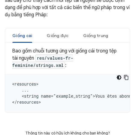
sau đây cho thấy cách mỗi tệp tài nguyên sẽ được định
dạng để phù hợp với tất cả các biến thể ngữ pháp trong ví
dụ bằng tiếng Pháp:
Giống cái
Giống đực
Giống trung
Bao gồm chuỗi tương ứng với giống cái trong tệp
tài nguyên
res/values-fr-
feminine/strings.xml
:
<string
name="example_string">Vous
êtes
abonné
</resources>
Thông tin này có hữu ích không cho bạn không?