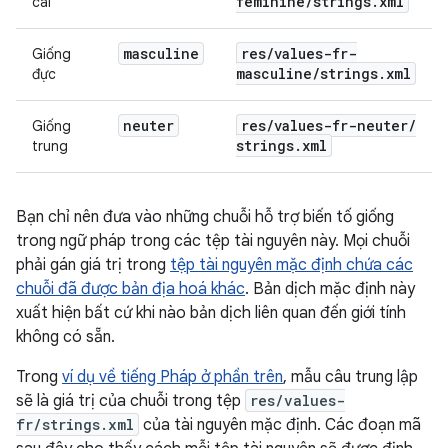
feminine
/
strings
.
xml
cái
masculine
res
/
values-fr-
Giống
masculine
/
strings
.
xml
đực
neuter
res
/
values-fr-neuter
/
Giống
strings
.
xml
trung
Bạn chỉ nên đưa vào những chuỗi hỗ trợ biến tố giống
trong ngữ pháp trong các tệp tài nguyên này. Mọi chuỗi
phải gán giá trị trong
tệp tài nguyên mặc định chứa các
chuỗi đã được bản địa hoá khác
. Bản dịch mặc định này
xuất hiện bất cứ khi nào bản dịch liên quan đến giới tính
không có sẵn.
Trong
ví dụ về tiếng Pháp ở phần trên
, mẫu câu trung lập
sẽ là giá trị của chuỗi trong tệp
res/values-
fr/strings.xml
của tài nguyên mặc định. Các đoạn mã