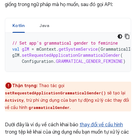
giống trong ngữ pháp mà họ muốn, sau đó gọi API:
Kotlin
Java
// Set app's grammatical gender to feminine
val
gIM
=
mContext
.
getSystemService
(
GrammaticalInf
gIM
.
setRequestedApplicationGrammaticalGender
(
Configuration
.
GRAMMATICAL_GENDER_FEMININE
)
Thận trọng:
Thao tác gọi
sẽ tạo lại
setRequestedApplicationGrammaticalGender()
, trừ phi ứng dụng của bạn tự động xử lý các thay đổi
Activity
về cấu hình
.
grammaticalGender
Dưới đây là ví dụ về cách khai báo
thay đổi về cấu hình
trong tệp kê khai của ứng dụng nếu bạn muốn tự xử lý các