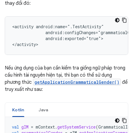
thay đổi đó:
<activity
android:exported="true">

Nếu ứng dụng của bạn cần kiểm tra giống ngữ pháp trong
cấu hình tài nguyên hiện tại, thì bạn có thể sử dụng
phương thức
getApplicationGrammaticalGender()
để
truy xuất như sau:
Kotlin
Java
val
gIM
=
mContext
.
getSystemService
(
GrammaticalInf
val
grammaticalGender
=
gIM
.
getApplicationGrammati