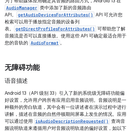
为了帮助媒体应用确定其音频的路由方式，Android 13 在
AudioManager
类中添加了新的音频路由
API。
getAudioDevicesForAttributes()
API 可允许您
检索可以用于播放指定音频的设备列
表。
getDirectProfilesForAttributes()
可帮助您了解
音频流是否可以直接播放。使用这些 API 可确定最适合用于
您的音轨的
AudioFormat
。
无障碍功能
语音描述
Android 13（API 级别 33）引入了新的系统级无障碍功能偏
好设置，允许用户跨所有应用启用音频说明。音频说明是一
种额外的旁白轨道，其中会有一位讲述者在演示过程中进行
讲解，描述在音频的自然停顿期间屏幕上发生的情况。应用
可以通过使用
isAudioDescriptionRequested()
查询音
频说明轨道来遵循用户对音频说明轨道的偏好设置，如以下