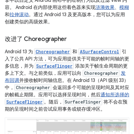
擎中以自定义 Android 画布中的绘制行为以及过滤 View 内
容。 Android 在内部使用这些着色器来实现
涟漪效果
、
模糊
和
拉伸滚动
。通过 Android 13 及更高版本，您可以为应用
创建类似的高级效果。
改进了 Choreographer
Android 13 为
Choreographer
和
ASurfaceControl
引
入了公共 API 方法，可为应用提供关于可能的帧时间轴的更
多信息，并为
SurfaceFlinger
添加关于帧生命周期的更
多上下文。与之前类似，应用可以向
Choreographer
发
布回调
并接收帧时间轴信息。在 Android 13（API 级别 33）
中，
Choreographer
会返回多个可能的呈现时间及其对应
的帧截止期限。应用可以选择呈现时间，然后
通知所选择的
SurfaceFlinger
。随后，
SurfaceFlinger
将不会在预
期的呈现时间之前尝试应用事务或锁存缓冲区。